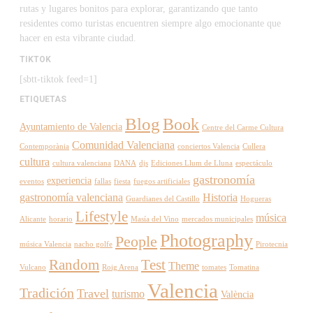
rutas y lugares bonitos para explorar, garantizando que tanto
residentes como turistas encuentren siempre algo emocionante que
hacer en esta vibrante ciudad.
TIKTOK
[sbtt-tiktok feed=1]
ETIQUETAS
Blog
Book
Ayuntamiento de Valencia
Centre del Carme Cultura
Comunidad Valenciana
Contemporània
conciertos Valencia
Cullera
cultura
cultura valenciana
DANA
djs
Ediciones Llum de Lluna
espectáculo
gastronomía
experiencia
eventos
fallas
fiesta
fuegos artificiales
gastronomía valenciana
Historia
Guardianes del Castillo
Hogueras
Lifestyle
música
Alicante
horario
Masía del Vino
mercados municipales
Photography
People
música Valencia
nacho golfe
Pirotecnia
Random
Test
Theme
Vulcano
Roig Arena
tomates
Tomatina
Valencia
Tradición
Travel
turismo
València