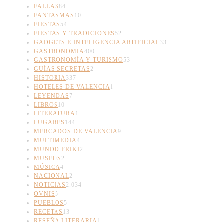
FALLAS
84
FANTASMAS
10
FIESTAS
54
FIESTAS Y TRADICIONES
52
GADGETS E INTELIGENCIA ARTIFICIAL
33
GASTRONOMIA
400
GASTRONOMÍA Y TURISMO
53
GUÍAS SECRETAS
2
HISTORIA
337
HOTELES DE VALENCIA
1
LEYENDAS
7
LIBROS
10
LITERATURA
1
LUGARES
144
MERCADOS DE VALENCIA
9
MULTIMEDIA
4
MUNDO FRIKI
2
MUSEOS
2
MÚSICA
4
NACIONAL
2
NOTICIAS
2.034
OVNIS
5
PUEBLOS
5
RECETAS
13
RESEÑA LITERARIA
1