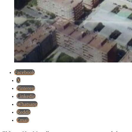
Facebook
X
Pinterest
Linkedin
Whatsapp
Reddit
Email