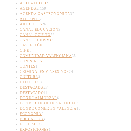
ACTUALIDAD
2
AGENDA
2.159
AGENDA GASTRONÓMICA
37
ALICANTE
2
ARTÍCULOS
26
CANAL EDUCACIÓN
3
CANAL OCULTO
78
CANAL TURISMO
1
CASTELLÓN
1
CINE
1
COMUNIDAD VALENCIANA
35
CON NIÑOS
11
CONTES
1
CRIMINALES Y ASESINOS
24
CULTURA
3
DEPORTES
8
DESTACADA
27
DESTACADO
11
DONDE ALMORZAR
6
DONDE CENAR EN VALENCIA
2
DONDE COMER EN VALENCIA
10
ECONOMÍA
9
EDUCACIÓN
4
EL TIEMPO
2
EXPOSICIONES
1