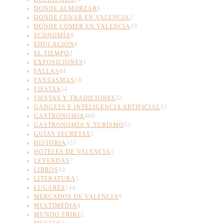
DONDE ALMORZAR
6
DONDE CENAR EN VALENCIA
2
DONDE COMER EN VALENCIA
10
ECONOMÍA
9
EDUCACIÓN
4
EL TIEMPO
2
EXPOSICIONES
1
FALLAS
84
FANTASMAS
10
FIESTAS
54
FIESTAS Y TRADICIONES
52
GADGETS E INTELIGENCIA ARTIFICIAL
33
GASTRONOMIA
400
GASTRONOMÍA Y TURISMO
53
GUÍAS SECRETAS
2
HISTORIA
337
HOTELES DE VALENCIA
1
LEYENDAS
7
LIBROS
10
LITERATURA
1
LUGARES
144
MERCADOS DE VALENCIA
9
MULTIMEDIA
4
MUNDO FRIKI
2