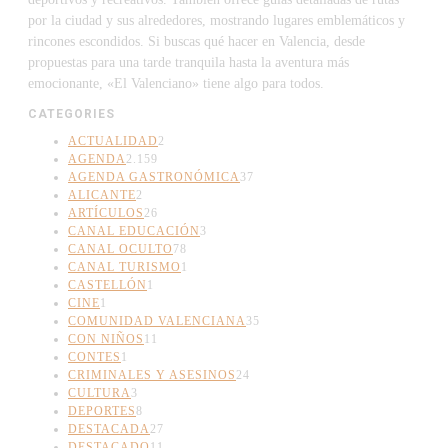
por la ciudad y sus alrededores, mostrando lugares emblemáticos y
rincones escondidos. Si buscas qué hacer en Valencia, desde
propuestas para una tarde tranquila hasta la aventura más
emocionante, «El Valenciano» tiene algo para todos.
CATEGORIES
ACTUALIDAD
2
AGENDA
2.159
AGENDA GASTRONÓMICA
37
ALICANTE
2
ARTÍCULOS
26
CANAL EDUCACIÓN
3
CANAL OCULTO
78
CANAL TURISMO
1
CASTELLÓN
1
CINE
1
COMUNIDAD VALENCIANA
35
CON NIÑOS
11
CONTES
1
CRIMINALES Y ASESINOS
24
CULTURA
3
DEPORTES
8
DESTACADA
27
DESTACADO
11