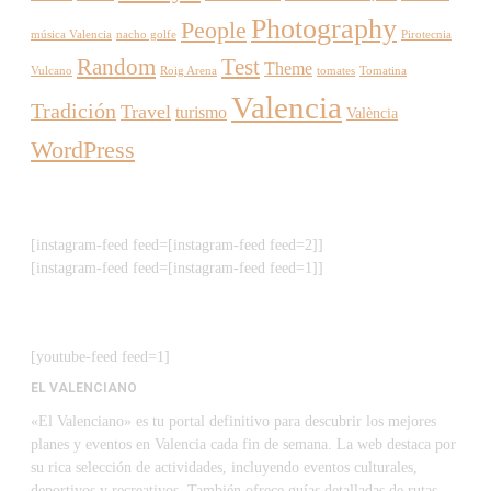
Photography
People
música Valencia
nacho golfe
Pirotecnia
Random
Test
Theme
Vulcano
Roig Arena
tomates
Tomatina
Valencia
Tradición
Travel
turismo
València
WordPress
[instagram-feed feed=[instagram-feed feed=2]]
[instagram-feed feed=[instagram-feed feed=1]]
[youtube-feed feed=1]
EL VALENCIANO
«El Valenciano» es tu portal definitivo para descubrir los mejores
planes y eventos en Valencia cada fin de semana. La web destaca por
su rica selección de actividades, incluyendo eventos culturales,
deportivos y recreativos. También ofrece guías detalladas de rutas