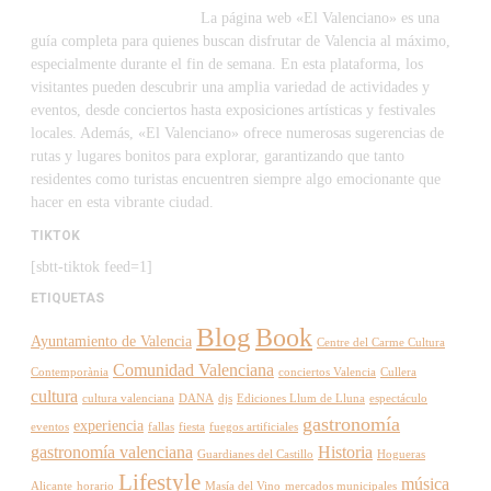
La página web «El Valenciano» es una
guía completa para quienes buscan disfrutar de Valencia al máximo,
especialmente durante el fin de semana. En esta plataforma, los
visitantes pueden descubrir una amplia variedad de actividades y
eventos, desde conciertos hasta exposiciones artísticas y festivales
locales. Además, «El Valenciano» ofrece numerosas sugerencias de
rutas y lugares bonitos para explorar, garantizando que tanto
residentes como turistas encuentren siempre algo emocionante que
hacer en esta vibrante ciudad.
TIKTOK
[sbtt-tiktok feed=1]
ETIQUETAS
Blog
Book
Ayuntamiento de Valencia
Centre del Carme Cultura
Comunidad Valenciana
Contemporània
conciertos Valencia
Cullera
cultura
cultura valenciana
DANA
djs
Ediciones Llum de Lluna
espectáculo
gastronomía
experiencia
eventos
fallas
fiesta
fuegos artificiales
gastronomía valenciana
Historia
Guardianes del Castillo
Hogueras
Lifestyle
música
Alicante
horario
Masía del Vino
mercados municipales