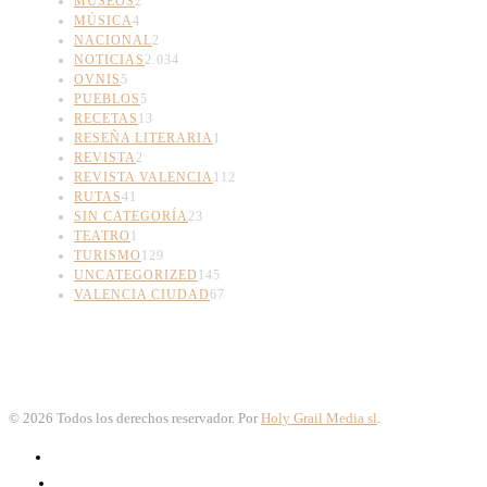
MUSEOS
2
MÚSICA
4
NACIONAL
2
NOTICIAS
2.034
OVNIS
5
PUEBLOS
5
RECETAS
13
RESEÑA LITERARIA
1
REVISTA
2
REVISTA VALENCIA
112
RUTAS
41
SIN CATEGORÍA
23
TEATRO
1
TURISMO
129
UNCATEGORIZED
145
VALENCIA CIUDAD
67
©
2026
Todos los derechos reservador. Por
Holy Grail Media sl
.