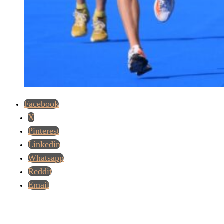
Facebook
X
Pinterest
Linkedin
Whatsapp
Reddit
Email