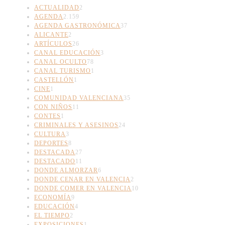
ACTUALIDAD
2
AGENDA
2.159
AGENDA GASTRONÓMICA
37
ALICANTE
2
ARTÍCULOS
26
CANAL EDUCACIÓN
3
CANAL OCULTO
78
CANAL TURISMO
1
CASTELLÓN
1
CINE
1
COMUNIDAD VALENCIANA
35
CON NIÑOS
11
CONTES
1
CRIMINALES Y ASESINOS
24
CULTURA
3
DEPORTES
8
DESTACADA
27
DESTACADO
11
DONDE ALMORZAR
6
DONDE CENAR EN VALENCIA
2
DONDE COMER EN VALENCIA
10
ECONOMÍA
9
EDUCACIÓN
4
EL TIEMPO
2
EXPOSICIONES
1