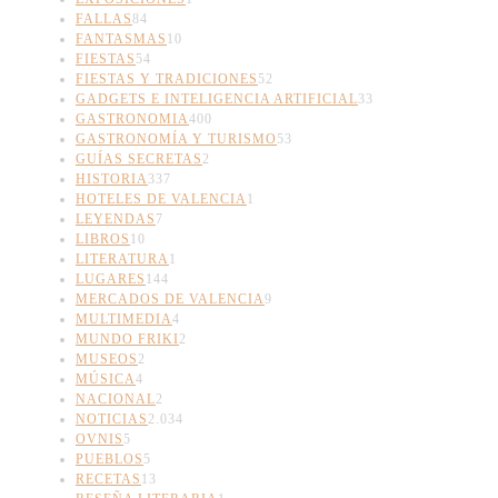
FALLAS
84
FANTASMAS
10
FIESTAS
54
FIESTAS Y TRADICIONES
52
GADGETS E INTELIGENCIA ARTIFICIAL
33
GASTRONOMIA
400
GASTRONOMÍA Y TURISMO
53
GUÍAS SECRETAS
2
HISTORIA
337
HOTELES DE VALENCIA
1
LEYENDAS
7
LIBROS
10
LITERATURA
1
LUGARES
144
MERCADOS DE VALENCIA
9
MULTIMEDIA
4
MUNDO FRIKI
2
MUSEOS
2
MÚSICA
4
NACIONAL
2
NOTICIAS
2.034
OVNIS
5
PUEBLOS
5
RECETAS
13