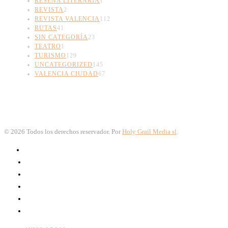
RESEÑA LITERARIA
1
REVISTA
2
REVISTA VALENCIA
112
RUTAS
41
SIN CATEGORÍA
23
TEATRO
1
TURISMO
129
UNCATEGORIZED
145
VALENCIA CIUDAD
67
©
2026
Todos los derechos reservador. Por
Holy Grail Media sl
.