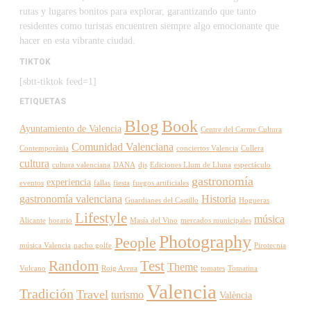
rutas y lugares bonitos para explorar, garantizando que tanto
residentes como turistas encuentren siempre algo emocionante que
hacer en esta vibrante ciudad.
TIKTOK
[sbtt-tiktok feed=1]
ETIQUETAS
Blog
Book
Ayuntamiento de Valencia
Centre del Carme Cultura
Comunidad Valenciana
Contemporània
conciertos Valencia
Cullera
cultura
cultura valenciana
DANA
djs
Ediciones Llum de Lluna
espectáculo
gastronomía
experiencia
eventos
fallas
fiesta
fuegos artificiales
gastronomía valenciana
Historia
Guardianes del Castillo
Hogueras
Lifestyle
música
Alicante
horario
Masía del Vino
mercados municipales
Photography
People
música Valencia
nacho golfe
Pirotecnia
Random
Test
Theme
Vulcano
Roig Arena
tomates
Tomatina
Valencia
Tradición
Travel
turismo
València