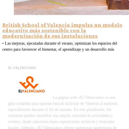
British School of Valencia impulsa un modelo
educativo más sostenible con la
modernización de sus instalaciones
• Las mejoras, ejecutadas durante el verano, optimizan los espacios del
centro para favorecer el bienestar, el aprendizaje y un desarrollo más
EL VALENCIANO
La página web «El Valenciano» es una
guía completa para quienes buscan disfrutar de Valencia al máximo,
especialmente durante el fin de semana. En esta plataforma, los
visitantes pueden descubrir una amplia variedad de actividades y
eventos, desde conciertos hasta exposiciones artísticas y festivales
locales. Además, «El Valenciano» ofrece numerosas sugerencias de