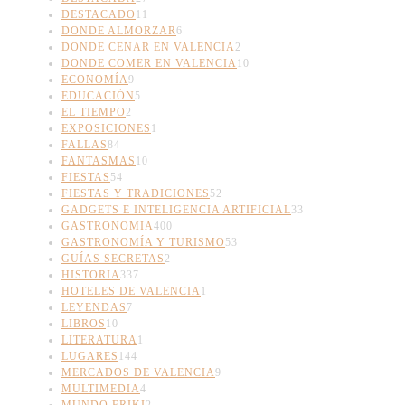
DESTACADO
11
DONDE ALMORZAR
6
DONDE CENAR EN VALENCIA
2
DONDE COMER EN VALENCIA
10
ECONOMÍA
9
EDUCACIÓN
5
EL TIEMPO
2
EXPOSICIONES
1
FALLAS
84
FANTASMAS
10
FIESTAS
54
FIESTAS Y TRADICIONES
52
GADGETS E INTELIGENCIA ARTIFICIAL
33
GASTRONOMIA
400
GASTRONOMÍA Y TURISMO
53
GUÍAS SECRETAS
2
HISTORIA
337
HOTELES DE VALENCIA
1
LEYENDAS
7
LIBROS
10
LITERATURA
1
LUGARES
144
MERCADOS DE VALENCIA
9
MULTIMEDIA
4