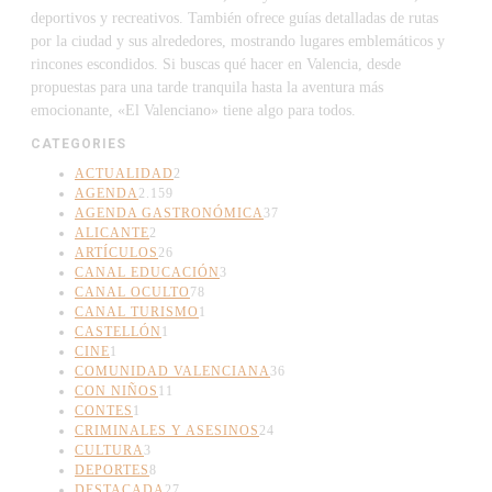
deportivos y recreativos. También ofrece guías detalladas de rutas
por la ciudad y sus alrededores, mostrando lugares emblemáticos y
rincones escondidos. Si buscas qué hacer en Valencia, desde
propuestas para una tarde tranquila hasta la aventura más
emocionante, «El Valenciano» tiene algo para todos.
CATEGORIES
ACTUALIDAD
2
AGENDA
2.159
AGENDA GASTRONÓMICA
37
ALICANTE
2
ARTÍCULOS
26
CANAL EDUCACIÓN
3
CANAL OCULTO
78
CANAL TURISMO
1
CASTELLÓN
1
CINE
1
COMUNIDAD VALENCIANA
36
CON NIÑOS
11
CONTES
1
CRIMINALES Y ASESINOS
24
CULTURA
3
DEPORTES
8
DESTACADA
27