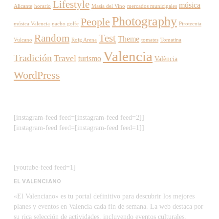
Lifestyle
música
Alicante
horario
Masía del Vino
mercados municipales
Photography
People
música Valencia
nacho golfe
Pirotecnia
Random
Test
Theme
Vulcano
Roig Arena
tomates
Tomatina
Valencia
Tradición
Travel
turismo
València
WordPress
[instagram-feed feed=[instagram-feed feed=2]]
[instagram-feed feed=[instagram-feed feed=1]]
[youtube-feed feed=1]
EL VALENCIANO
«El Valenciano» es tu portal definitivo para descubrir los mejores
planes y eventos en Valencia cada fin de semana. La web destaca por
su rica selección de actividades, incluyendo eventos culturales,