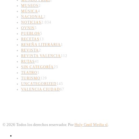
MUNDO FRIKI
2
MUSEOS
2
MÚSICA
4
NACIONAL
2
NOTICIAS
2.034
OVNIS
5
PUEBLOS
5
RECETAS
13
RESEÑA LITERARIA
1
REVISTA
2
REVISTA VALENCIA
112
RUTAS
41
SIN CATEGORÍA
23
TEATRO
1
TURISMO
129
UNCATEGORIZED
145
VALENCIA CIUDAD
67
©
2026
Todos los derechos reservador. Por
Holy Grail Media sl
.