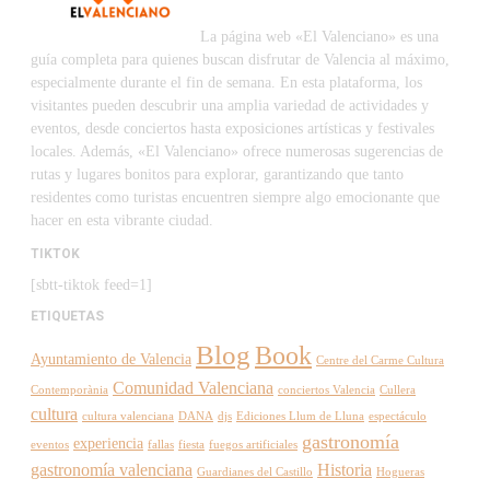
La página web «El Valenciano» es una
guía completa para quienes buscan disfrutar de Valencia al máximo,
especialmente durante el fin de semana. En esta plataforma, los
visitantes pueden descubrir una amplia variedad de actividades y
eventos, desde conciertos hasta exposiciones artísticas y festivales
locales. Además, «El Valenciano» ofrece numerosas sugerencias de
rutas y lugares bonitos para explorar, garantizando que tanto
residentes como turistas encuentren siempre algo emocionante que
hacer en esta vibrante ciudad.
TIKTOK
[sbtt-tiktok feed=1]
ETIQUETAS
Blog
Book
Ayuntamiento de Valencia
Centre del Carme Cultura
Comunidad Valenciana
Contemporània
conciertos Valencia
Cullera
cultura
cultura valenciana
DANA
djs
Ediciones Llum de Lluna
espectáculo
gastronomía
experiencia
eventos
fallas
fiesta
fuegos artificiales
gastronomía valenciana
Historia
Guardianes del Castillo
Hogueras