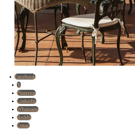
Facebook
X
Pinterest
Linkedin
Whatsapp
Reddit
Email