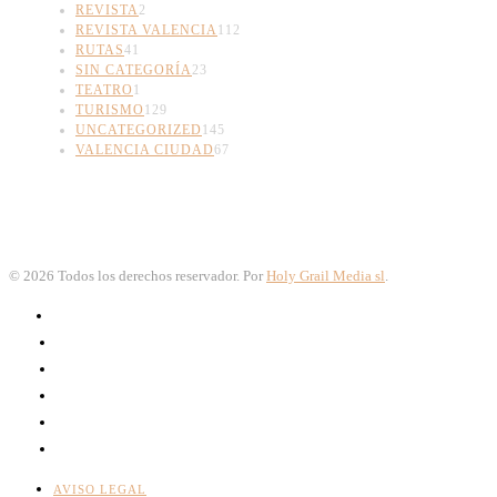
REVISTA
2
REVISTA VALENCIA
112
RUTAS
41
SIN CATEGORÍA
23
TEATRO
1
TURISMO
129
UNCATEGORIZED
145
VALENCIA CIUDAD
67
©
2026
Todos los derechos reservador. Por
Holy Grail Media sl
.
AVISO LEGAL