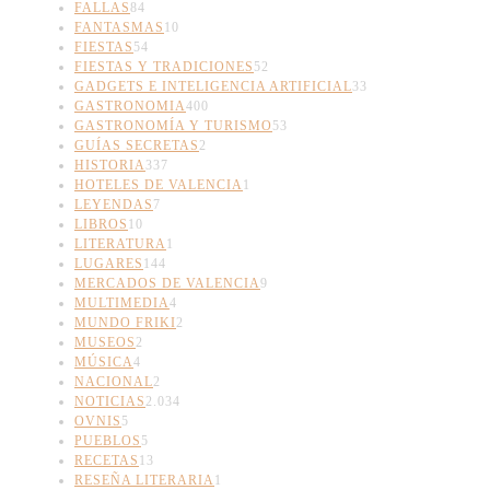
FALLAS
84
FANTASMAS
10
FIESTAS
54
FIESTAS Y TRADICIONES
52
GADGETS E INTELIGENCIA ARTIFICIAL
33
GASTRONOMIA
400
GASTRONOMÍA Y TURISMO
53
GUÍAS SECRETAS
2
HISTORIA
337
HOTELES DE VALENCIA
1
LEYENDAS
7
LIBROS
10
LITERATURA
1
LUGARES
144
MERCADOS DE VALENCIA
9
MULTIMEDIA
4
MUNDO FRIKI
2
MUSEOS
2
MÚSICA
4
NACIONAL
2
NOTICIAS
2.034
OVNIS
5
PUEBLOS
5
RECETAS
13
RESEÑA LITERARIA
1