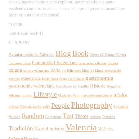
rutas y lugares bonitos para explorar, garantizando que tanto
residentes como turistas encuentren siempre algo emocionante que
hacer en esta vibrante ciudad.
TIKTOK
[sbtt-tiktok feed=1]
ETIQUETAS
Blog
Book
Ayuntamiento de Valencia
Centre del Carme Cultura
Comunidad Valenciana
Contemporània
conciertos Valencia
Cullera
cultura
cultura valenciana
DANA
djs
Ediciones Llum de Lluna
espectáculo
gastronomía
experiencia
eventos
fallas
fiesta
fuegos artificiales
gastronomía valenciana
Historia
Guardianes del Castillo
Hogueras
Lifestyle
música
Alicante
horario
Masía del Vino
mercados municipales
Photography
People
música Valencia
nacho golfe
Pirotecnia
Random
Test
Theme
Vulcano
Roig Arena
tomates
Tomatina
Valencia
Tradición
Travel
turismo
València