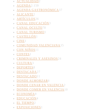
ACTUALIDAD
2
AGENDA
2.159
AGENDA GASTRONÓMICA
37
ALICANTE
2
ARTÍCULOS
26
CANAL EDUCACIÓN
3
CANAL OCULTO
78
CANAL TURISMO
1
CASTELLÓN
1
CINE
1
COMUNIDAD VALENCIANA
35
CON NIÑOS
11
CONTES
1
CRIMINALES Y ASESINOS
24
CULTURA
3
DEPORTES
8
DESTACADA
27
DESTACADO
11
DONDE ALMORZAR
6
DONDE CENAR EN VALENCIA
2
DONDE COMER EN VALENCIA
10
ECONOMÍA
9
EDUCACIÓN
4
EL TIEMPO
2
EXPOSICIONES
1