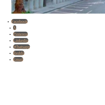
Facebook
X
Pinterest
Linkedin
Whatsapp
Reddit
Email