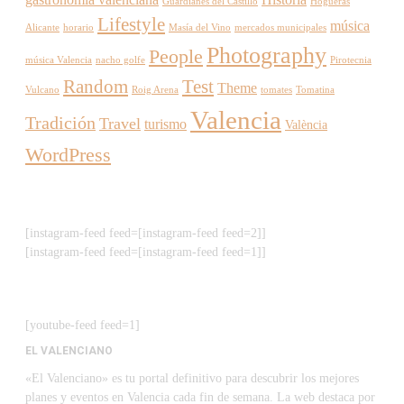
Guardianes del Castillo
Hogueras
Lifestyle
música
Alicante
horario
Masía del Vino
mercados municipales
Photography
People
música Valencia
nacho golfe
Pirotecnia
Random
Test
Theme
Vulcano
Roig Arena
tomates
Tomatina
Valencia
Tradición
Travel
turismo
València
WordPress
[instagram-feed feed=[instagram-feed feed=2]]
[instagram-feed feed=[instagram-feed feed=1]]
[youtube-feed feed=1]
EL VALENCIANO
«El Valenciano» es tu portal definitivo para descubrir los mejores
planes y eventos en Valencia cada fin de semana. La web destaca por