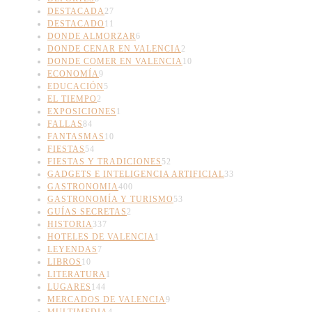
DESTACADA
27
DESTACADO
11
DONDE ALMORZAR
6
DONDE CENAR EN VALENCIA
2
DONDE COMER EN VALENCIA
10
ECONOMÍA
9
EDUCACIÓN
5
EL TIEMPO
2
EXPOSICIONES
1
FALLAS
84
FANTASMAS
10
FIESTAS
54
FIESTAS Y TRADICIONES
52
GADGETS E INTELIGENCIA ARTIFICIAL
33
GASTRONOMIA
400
GASTRONOMÍA Y TURISMO
53
GUÍAS SECRETAS
2
HISTORIA
337
HOTELES DE VALENCIA
1
LEYENDAS
7
LIBROS
10
LITERATURA
1
LUGARES
144
MERCADOS DE VALENCIA
9
MULTIMEDIA
4