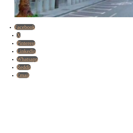
Facebook
X
Pinterest
Linkedin
Whatsapp
Reddit
Email