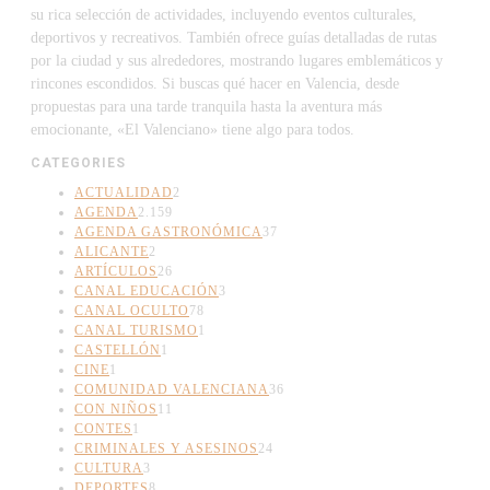
su rica selección de actividades, incluyendo eventos culturales,
deportivos y recreativos. También ofrece guías detalladas de rutas
por la ciudad y sus alrededores, mostrando lugares emblemáticos y
rincones escondidos. Si buscas qué hacer en Valencia, desde
propuestas para una tarde tranquila hasta la aventura más
emocionante, «El Valenciano» tiene algo para todos.
CATEGORIES
ACTUALIDAD
2
AGENDA
2.159
AGENDA GASTRONÓMICA
37
ALICANTE
2
ARTÍCULOS
26
CANAL EDUCACIÓN
3
CANAL OCULTO
78
CANAL TURISMO
1
CASTELLÓN
1
CINE
1
COMUNIDAD VALENCIANA
36
CON NIÑOS
11
CONTES
1
CRIMINALES Y ASESINOS
24
CULTURA
3
DEPORTES
8