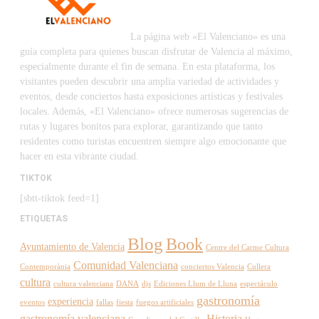
La página web «El Valenciano» es una
guía completa para quienes buscan disfrutar de Valencia al máximo,
especialmente durante el fin de semana. En esta plataforma, los
visitantes pueden descubrir una amplia variedad de actividades y
eventos, desde conciertos hasta exposiciones artísticas y festivales
locales. Además, «El Valenciano» ofrece numerosas sugerencias de
rutas y lugares bonitos para explorar, garantizando que tanto
residentes como turistas encuentren siempre algo emocionante que
hacer en esta vibrante ciudad.
TIKTOK
[sbtt-tiktok feed=1]
ETIQUETAS
Blog
Book
Ayuntamiento de Valencia
Centre del Carme Cultura
Comunidad Valenciana
Contemporània
conciertos Valencia
Cullera
cultura
cultura valenciana
DANA
djs
Ediciones Llum de Lluna
espectáculo
gastronomía
experiencia
eventos
fallas
fiesta
fuegos artificiales
gastronomía valenciana
Historia