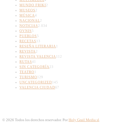
MUNDO FRIKI
2
MUSEOS
2
MÚSICA
4
NACIONAL
2
NOTICIAS
2.034
OVNIS
5
PUEBLOS
5
RECETAS
13
RESEÑA LITERARIA
1
REVISTA
2
REVISTA VALENCIA
112
RUTAS
41
SIN CATEGORÍA
23
TEATRO
1
TURISMO
129
UNCATEGORIZED
145
VALENCIA CIUDAD
67
©
2026
Todos los derechos reservador. Por
Holy Grail Media sl
.