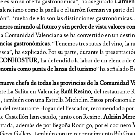
e es sin su oferta gastronómica”, ha asegurado
Carmen 
enciano como la paella o el turrón forman ya parte del i
ión”. Prueba de ello son las distinciones gastronómicas.
ros mirando al futuro y sin perder de vista valores como
e la Comunidad Valenciana se ha convertido en un desti
encias gastronómicas
. “Tenemos tres rutas del vino, la r
pesca”, ha explicado. Por su parte, durante la presentac
 de CONHOSTUR,
ha defendido la labor de un elenco de
ronomía como punta de lanza del turismo
” ha señalado E
nueve chefs de todas las provincias de la Comunidad V
nte La Salita en Valencia;
Raúl Resino
, del restaurante 
te, también con una Estrella Michelin. Estos profesional
ra del restaurante Hogar del Pescador, recomendado por
e Castellón han estado, junto con Resino,
Adrián Mere
sentada, además de por Begoña Rodrigo, por el cocinero
V
 Goya Gallery, también con un reconocimiento Bib Go