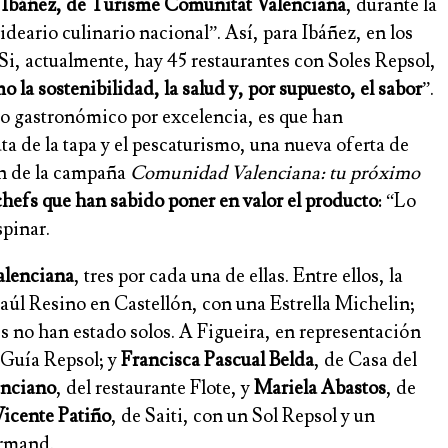
Ibáñez, de Turisme Comunitat Valenciana
, durante la
deario culinario nacional”. Así, para Ibáñez, en los
 Si, actualmente, hay 45 restaurantes con Soles Repsol,
 la sostenibilidad, la salud y, por supuesto, el sabor
”.
no gastronómico por excelencia, es que han
uta de la tapa y el pescaturismo, una nueva oferta de
ión de la campaña
Comunidad Valenciana: tu próximo
chefs que han sabido poner en valor el producto
: “Lo
spinar.
alenciana
, tres por cada una de ellas. Entre ellos, la
Raúl Resino en Castellón, con una Estrella Michelin;
es no han estado solos. A Figueira, en representación
 Guía Repsol; y
Francisca Pascual Belda
, de Casa del
nciano
, del restaurante Flote, y
Mariela Abastos
, de
icente Patiño
, de Saiti, con un Sol Repsol y un
urmand.