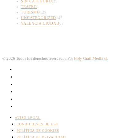
SIN CATEGORÍA
23
TEATRO
1
TURISMO
129
UNCATEGORIZED
145
VALENCIA CIUDAD
67
©
2026
Todos los derechos reservador. Por
Holy Grail Media sl
.
AVISO LEGAL
CONDICIONES DE USO
POLÍTICA DE COOKIES
POLÍTICA DE PRIVACIDAD