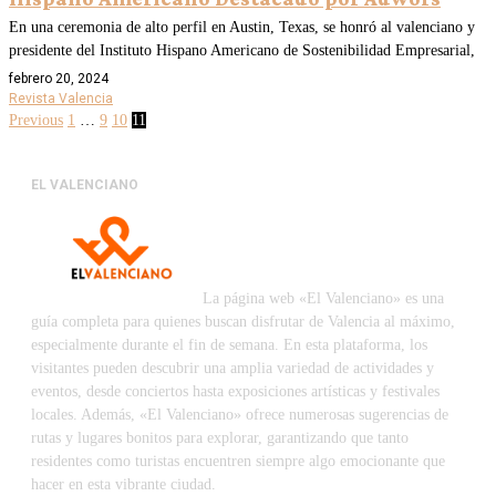
En una ceremonia de alto perfil en Austin, Texas, se honró al valenciano y
presidente del Instituto Hispano Americano de Sostenibilidad Empresarial,
febrero 20, 2024
Revista Valencia
Previous
1
…
9
10
11
EL VALENCIANO
La página web «El Valenciano» es una
guía completa para quienes buscan disfrutar de Valencia al máximo,
especialmente durante el fin de semana. En esta plataforma, los
visitantes pueden descubrir una amplia variedad de actividades y
eventos, desde conciertos hasta exposiciones artísticas y festivales
locales. Además, «El Valenciano» ofrece numerosas sugerencias de
rutas y lugares bonitos para explorar, garantizando que tanto
residentes como turistas encuentren siempre algo emocionante que
hacer en esta vibrante ciudad.