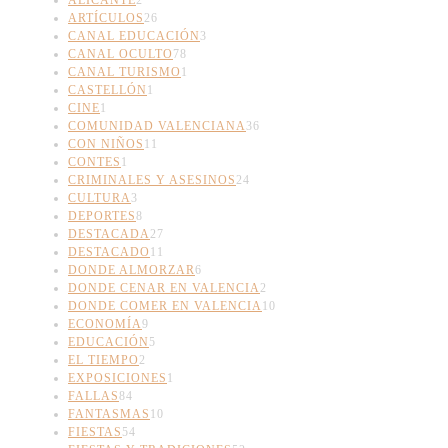
ALICANTE
2
ARTÍCULOS
26
CANAL EDUCACIÓN
3
CANAL OCULTO
78
CANAL TURISMO
1
CASTELLÓN
1
CINE
1
COMUNIDAD VALENCIANA
36
CON NIÑOS
11
CONTES
1
CRIMINALES Y ASESINOS
24
CULTURA
3
DEPORTES
8
DESTACADA
27
DESTACADO
11
DONDE ALMORZAR
6
DONDE CENAR EN VALENCIA
2
DONDE COMER EN VALENCIA
10
ECONOMÍA
9
EDUCACIÓN
5
EL TIEMPO
2
EXPOSICIONES
1
FALLAS
84
FANTASMAS
10
FIESTAS
54