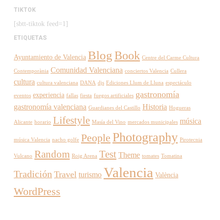
TIKTOK
[sbtt-tiktok feed=1]
ETIQUETAS
Blog
Book
Ayuntamiento de Valencia
Centre del Carme Cultura
Comunidad Valenciana
Contemporània
conciertos Valencia
Cullera
cultura
cultura valenciana
DANA
djs
Ediciones Llum de Lluna
espectáculo
gastronomía
experiencia
eventos
fallas
fiesta
fuegos artificiales
gastronomía valenciana
Historia
Guardianes del Castillo
Hogueras
Lifestyle
música
Alicante
horario
Masía del Vino
mercados municipales
Photography
People
música Valencia
nacho golfe
Pirotecnia
Random
Test
Theme
Vulcano
Roig Arena
tomates
Tomatina
Valencia
Tradición
Travel
turismo
València
WordPress