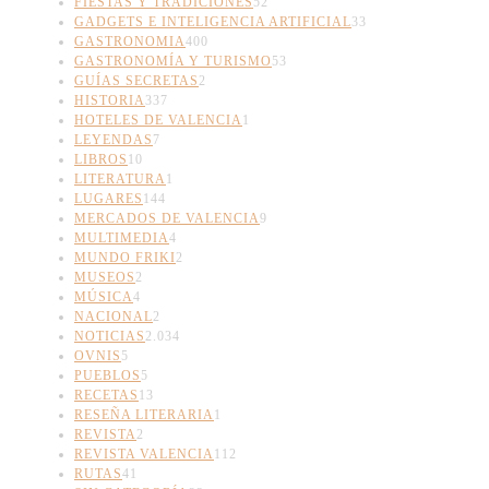
FIESTAS Y TRADICIONES
52
GADGETS E INTELIGENCIA ARTIFICIAL
33
GASTRONOMIA
400
GASTRONOMÍA Y TURISMO
53
GUÍAS SECRETAS
2
HISTORIA
337
HOTELES DE VALENCIA
1
LEYENDAS
7
LIBROS
10
LITERATURA
1
LUGARES
144
MERCADOS DE VALENCIA
9
MULTIMEDIA
4
MUNDO FRIKI
2
MUSEOS
2
MÚSICA
4
NACIONAL
2
NOTICIAS
2.034
OVNIS
5
PUEBLOS
5
RECETAS
13
RESEÑA LITERARIA
1
REVISTA
2
REVISTA VALENCIA
112
RUTAS
41