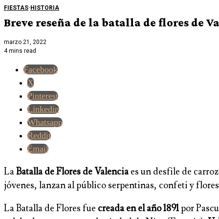
FIESTAS
·
HISTORIA
Breve reseña de la batalla de flores de V
marzo 21, 2022
4 mins read
Facebook
X
Pinterest
Linkedin
Whatsapp
Reddit
Email
La
Batalla de Flores de Valencia
es un desfile de carro
jóvenes, lanzan al público serpentinas, confeti y flore
La Batalla de Flores fue
creada en el año 1891
por Pascu