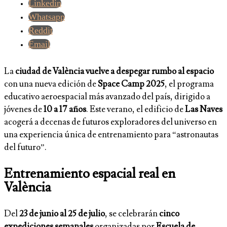
Linkedin
Whatsapp
Reddit
Email
La
ciudad de València vuelve a despegar rumbo al espacio
con una nueva edición de
Space Camp 2025
, el programa
educativo aeroespacial más avanzado del país, dirigido a
jóvenes de
10 a 17 años
. Este verano, el edificio de
Las Naves
acogerá a decenas de futuros exploradores del universo en
una experiencia única de entrenamiento para “astronautas
del futuro”.
Entrenamiento espacial real en
València
Del
23 de junio al 25 de julio
, se celebrarán
cinco
expediciones semanales
organizadas por
Escuela de