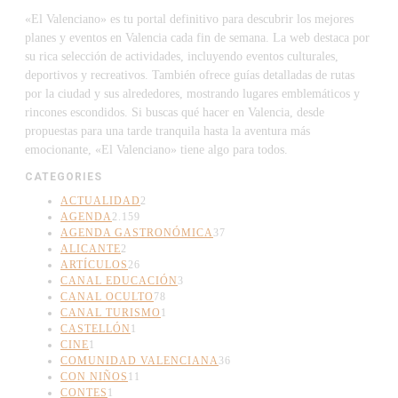
«El Valenciano» es tu portal definitivo para descubrir los mejores
planes y eventos en Valencia cada fin de semana. La web destaca por
su rica selección de actividades, incluyendo eventos culturales,
deportivos y recreativos. También ofrece guías detalladas de rutas
por la ciudad y sus alrededores, mostrando lugares emblemáticos y
rincones escondidos. Si buscas qué hacer en Valencia, desde
propuestas para una tarde tranquila hasta la aventura más
emocionante, «El Valenciano» tiene algo para todos.
CATEGORIES
ACTUALIDAD
2
AGENDA
2.159
AGENDA GASTRONÓMICA
37
ALICANTE
2
ARTÍCULOS
26
CANAL EDUCACIÓN
3
CANAL OCULTO
78
CANAL TURISMO
1
CASTELLÓN
1
CINE
1
COMUNIDAD VALENCIANA
36
CON NIÑOS
11
CONTES
1