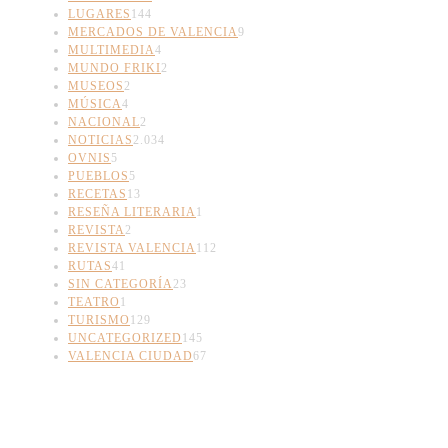
LUGARES
144
MERCADOS DE VALENCIA
9
MULTIMEDIA
4
MUNDO FRIKI
2
MUSEOS
2
MÚSICA
4
NACIONAL
2
NOTICIAS
2.034
OVNIS
5
PUEBLOS
5
RECETAS
13
RESEÑA LITERARIA
1
REVISTA
2
REVISTA VALENCIA
112
RUTAS
41
SIN CATEGORÍA
23
TEATRO
1
TURISMO
129
UNCATEGORIZED
145
VALENCIA CIUDAD
67