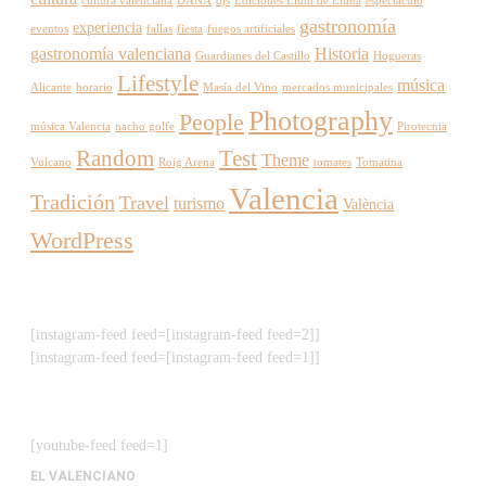
cultura valenciana
DANA
djs
Ediciones Llum de Lluna
espectáculo
gastronomía
experiencia
eventos
fallas
fiesta
fuegos artificiales
gastronomía valenciana
Historia
Guardianes del Castillo
Hogueras
Lifestyle
música
Alicante
horario
Masía del Vino
mercados municipales
Photography
People
música Valencia
nacho golfe
Pirotecnia
Random
Test
Theme
Vulcano
Roig Arena
tomates
Tomatina
Valencia
Tradición
Travel
turismo
València
WordPress
[instagram-feed feed=[instagram-feed feed=2]]
[instagram-feed feed=[instagram-feed feed=1]]
[youtube-feed feed=1]
EL VALENCIANO