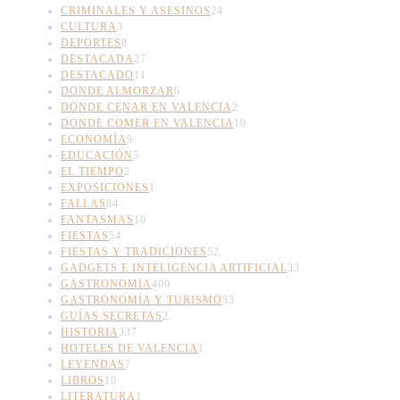
CRIMINALES Y ASESINOS
24
CULTURA
3
DEPORTES
8
DESTACADA
27
DESTACADO
11
DONDE ALMORZAR
6
DONDE CENAR EN VALENCIA
2
DONDE COMER EN VALENCIA
10
ECONOMÍA
9
EDUCACIÓN
5
EL TIEMPO
2
EXPOSICIONES
1
FALLAS
84
FANTASMAS
10
FIESTAS
54
FIESTAS Y TRADICIONES
52
GADGETS E INTELIGENCIA ARTIFICIAL
33
GASTRONOMIA
400
GASTRONOMÍA Y TURISMO
53
GUÍAS SECRETAS
2
HISTORIA
337
HOTELES DE VALENCIA
1
LEYENDAS
7
LIBROS
10
LITERATURA
1