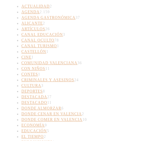
ACTUALIDAD
2
AGENDA
2.159
AGENDA GASTRONÓMICA
37
ALICANTE
2
ARTÍCULOS
26
CANAL EDUCACIÓN
3
CANAL OCULTO
78
CANAL TURISMO
1
CASTELLÓN
1
CINE
1
COMUNIDAD VALENCIANA
36
CON NIÑOS
11
CONTES
1
CRIMINALES Y ASESINOS
24
CULTURA
3
DEPORTES
8
DESTACADA
27
DESTACADO
11
DONDE ALMORZAR
6
DONDE CENAR EN VALENCIA
2
DONDE COMER EN VALENCIA
10
ECONOMÍA
9
EDUCACIÓN
5
EL TIEMPO
2