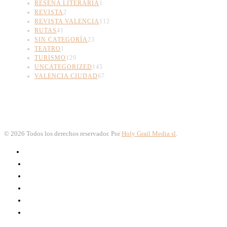
RESEÑA LITERARIA
1
REVISTA
2
REVISTA VALENCIA
112
RUTAS
41
SIN CATEGORÍA
23
TEATRO
1
TURISMO
129
UNCATEGORIZED
145
VALENCIA CIUDAD
67
©
2026
Todos los derechos reservador. Por
Holy Grail Media sl
.