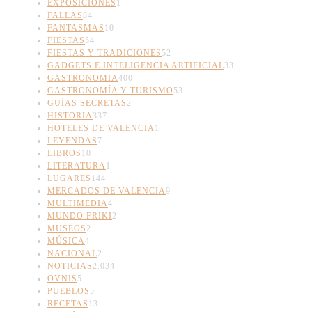
EXPOSICIONES
1
FALLAS
84
FANTASMAS
10
FIESTAS
54
FIESTAS Y TRADICIONES
52
GADGETS E INTELIGENCIA ARTIFICIAL
33
GASTRONOMIA
400
GASTRONOMÍA Y TURISMO
53
GUÍAS SECRETAS
2
HISTORIA
337
HOTELES DE VALENCIA
1
LEYENDAS
7
LIBROS
10
LITERATURA
1
LUGARES
144
MERCADOS DE VALENCIA
9
MULTIMEDIA
4
MUNDO FRIKI
2
MUSEOS
2
MÚSICA
4
NACIONAL
2
NOTICIAS
2.034
OVNIS
5
PUEBLOS
5
RECETAS
13