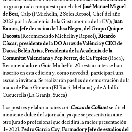
un gran jurado compuesto por el chef
José Manuel Miguel
de Beat,
Calp (1*Michelín, 2 Soles Repsol, Chef del año
2022 por la Academia de la Gastronomia de la CV);
Juan
Ramos, Jefe de cocina de Llisa Negra, del Grupo Quique
Dacosta
(Recomendado Michelín y Repsol);
Ricardo
Císcar, presidente de la DO Arroz de València y CEO de
Dacsa
;
Belén Arias, Presidenta de la Academia de la
Comunitat Valenciana
y
Pep Ferrer, de Ca Pepico
(Roca),
Recomendado en Guía Michelín. 20 restaurantes se han
inscrito en esta edición y, como novedad, participará una
escuela invitada. Se realizarán paelles de demostración de la
mano de Paco Gimeno (El Racó, Meliana) y de Adolfo
Cuquerella (La Granja, Sueca)
Los postres y elaboraciones con
Cacau de Collaret
serán el
momento dulce de la jornada, ya que se presentarán ante
otro jurado profesional que decidirá la mejor presentación
de 2023.
Pedro Garcia Coy
,
Formador y Jefe de estudios del