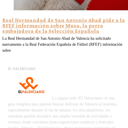
Real Hermandad de San Antonio Abad pide a la
RFEF información sobre Musa, la perra
embajadora de la Selección Española
La Real Hermandad de San Antonio Abad de Valencia ha solicitado
nuevamente a la Real Federación Española de Fútbol (RFEF) información
sobre
EL VALENCIANO
La página web «El Valenciano» es una
guía completa para quienes buscan disfrutar de Valencia al máximo,
especialmente durante el fin de semana. En esta plataforma, los
visitantes pueden descubrir una amplia variedad de actividades y
eventos, desde conciertos hasta exposiciones artísticas y festivales