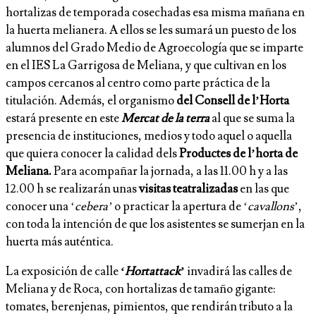
hortalizas de temporada cosechadas esa misma mañana en
la huerta melianera. A ellos se les sumará un puesto de los
alumnos del Grado Medio de Agroecología que se imparte
en el IES La Garrigosa de Meliana, y que cultivan en los
campos cercanos al centro como parte práctica de la
titulación. Además, el organismo
del Consell de l’Horta
estará presente en este
Mercat de la terra
al que se suma la
presencia de instituciones, medios y todo aquel o aquella
que quiera conocer la calidad dels
Productes de l’horta de
Meliana.
Para acompañar la jornada, a las 11.00 h y a las
12.00 h se realizarán unas
visitas teatralizadas
en las que
conocer una ‘
cebera’
o practicar la apertura de ‘
cavallons
’,
con toda la intención de que los asistentes se sumerjan en la
huerta más auténtica.
La exposición de calle
‘
Hortattack
’
invadirá las calles de
Meliana y de Roca, con hortalizas de tamaño gigante:
tomates, berenjenas, pimientos, que rendirán tributo a la