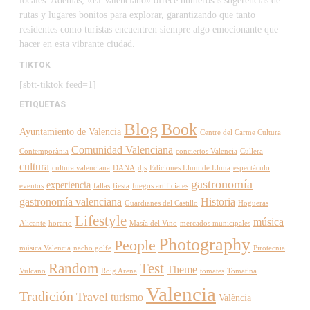
locales. Además, «El Valenciano» ofrece numerosas sugerencias de
rutas y lugares bonitos para explorar, garantizando que tanto
residentes como turistas encuentren siempre algo emocionante que
hacer en esta vibrante ciudad.
TIKTOK
[sbtt-tiktok feed=1]
ETIQUETAS
Blog
Book
Ayuntamiento de Valencia
Centre del Carme Cultura
Comunidad Valenciana
Contemporània
conciertos Valencia
Cullera
cultura
cultura valenciana
DANA
djs
Ediciones Llum de Lluna
espectáculo
gastronomía
experiencia
eventos
fallas
fiesta
fuegos artificiales
gastronomía valenciana
Historia
Guardianes del Castillo
Hogueras
Lifestyle
música
Alicante
horario
Masía del Vino
mercados municipales
Photography
People
música Valencia
nacho golfe
Pirotecnia
Random
Test
Theme
Vulcano
Roig Arena
tomates
Tomatina
Valencia
Tradición
Travel
turismo
València