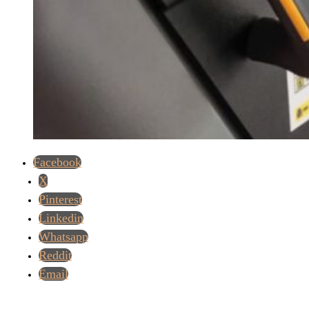
Facebook
X
Pinterest
Linkedin
Whatsapp
Reddit
Email