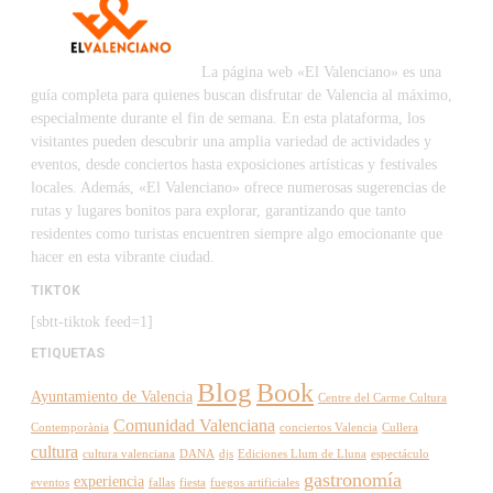
La página web «El Valenciano» es una
guía completa para quienes buscan disfrutar de Valencia al máximo,
especialmente durante el fin de semana. En esta plataforma, los
visitantes pueden descubrir una amplia variedad de actividades y
eventos, desde conciertos hasta exposiciones artísticas y festivales
locales. Además, «El Valenciano» ofrece numerosas sugerencias de
rutas y lugares bonitos para explorar, garantizando que tanto
residentes como turistas encuentren siempre algo emocionante que
hacer en esta vibrante ciudad.
TIKTOK
[sbtt-tiktok feed=1]
ETIQUETAS
Blog
Book
Ayuntamiento de Valencia
Centre del Carme Cultura
Comunidad Valenciana
Contemporània
conciertos Valencia
Cullera
cultura
cultura valenciana
DANA
djs
Ediciones Llum de Lluna
espectáculo
gastronomía
experiencia
eventos
fallas
fiesta
fuegos artificiales