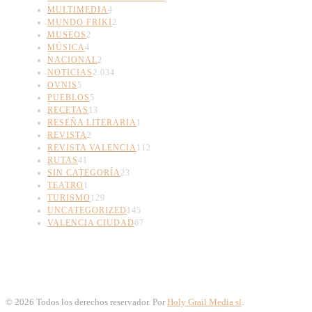
MULTIMEDIA
4
MUNDO FRIKI
2
MUSEOS
2
MÚSICA
4
NACIONAL
2
NOTICIAS
2.034
OVNIS
5
PUEBLOS
5
RECETAS
13
RESEÑA LITERARIA
1
REVISTA
2
REVISTA VALENCIA
112
RUTAS
41
SIN CATEGORÍA
23
TEATRO
1
TURISMO
129
UNCATEGORIZED
145
VALENCIA CIUDAD
67
©
2026
Todos los derechos reservador. Por
Holy Grail Media sl
.