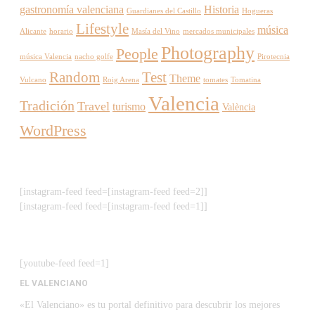
gastronomía valenciana
Historia
Guardianes del Castillo
Hogueras
Lifestyle
música
Alicante
horario
Masía del Vino
mercados municipales
Photography
People
música Valencia
nacho golfe
Pirotecnia
Random
Test
Theme
Vulcano
Roig Arena
tomates
Tomatina
Valencia
Tradición
Travel
turismo
València
WordPress
[instagram-feed feed=[instagram-feed feed=2]]
[instagram-feed feed=[instagram-feed feed=1]]
[youtube-feed feed=1]
EL VALENCIANO
«El Valenciano» es tu portal definitivo para descubrir los mejores