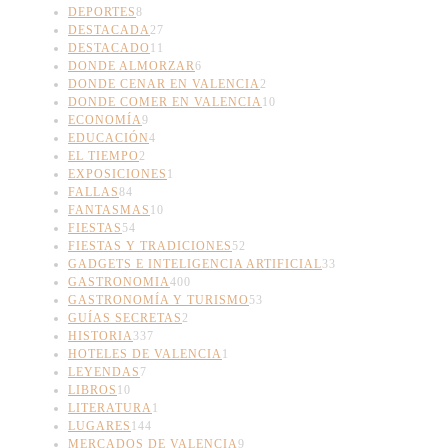
DEPORTES
8
DESTACADA
27
DESTACADO
11
DONDE ALMORZAR
6
DONDE CENAR EN VALENCIA
2
DONDE COMER EN VALENCIA
10
ECONOMÍA
9
EDUCACIÓN
4
EL TIEMPO
2
EXPOSICIONES
1
FALLAS
84
FANTASMAS
10
FIESTAS
54
FIESTAS Y TRADICIONES
52
GADGETS E INTELIGENCIA ARTIFICIAL
33
GASTRONOMIA
400
GASTRONOMÍA Y TURISMO
53
GUÍAS SECRETAS
2
HISTORIA
337
HOTELES DE VALENCIA
1
LEYENDAS
7
LIBROS
10
LITERATURA
1
LUGARES
144
MERCADOS DE VALENCIA
9