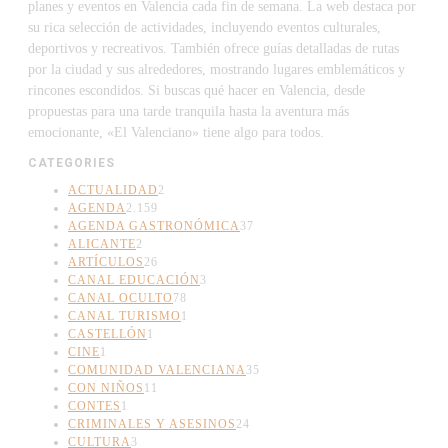
planes y eventos en Valencia cada fin de semana. La web destaca por
su rica selección de actividades, incluyendo eventos culturales,
deportivos y recreativos. También ofrece guías detalladas de rutas
por la ciudad y sus alrededores, mostrando lugares emblemáticos y
rincones escondidos. Si buscas qué hacer en Valencia, desde
propuestas para una tarde tranquila hasta la aventura más
emocionante, «El Valenciano» tiene algo para todos.
CATEGORIES
ACTUALIDAD
2
AGENDA
2.159
AGENDA GASTRONÓMICA
37
ALICANTE
2
ARTÍCULOS
26
CANAL EDUCACIÓN
3
CANAL OCULTO
78
CANAL TURISMO
1
CASTELLÓN
1
CINE
1
COMUNIDAD VALENCIANA
35
CON NIÑOS
11
CONTES
1
CRIMINALES Y ASESINOS
24
CULTURA
3