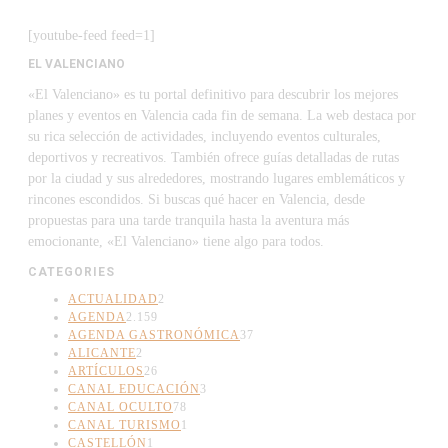
[youtube-feed feed=1]
EL VALENCIANO
«El Valenciano» es tu portal definitivo para descubrir los mejores
planes y eventos en Valencia cada fin de semana. La web destaca por
su rica selección de actividades, incluyendo eventos culturales,
deportivos y recreativos. También ofrece guías detalladas de rutas
por la ciudad y sus alrededores, mostrando lugares emblemáticos y
rincones escondidos. Si buscas qué hacer en Valencia, desde
propuestas para una tarde tranquila hasta la aventura más
emocionante, «El Valenciano» tiene algo para todos.
CATEGORIES
ACTUALIDAD
2
AGENDA
2.159
AGENDA GASTRONÓMICA
37
ALICANTE
2
ARTÍCULOS
26
CANAL EDUCACIÓN
3
CANAL OCULTO
78
CANAL TURISMO
1
CASTELLÓN
1