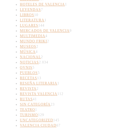
HOTELES DE VALENCIA
1
LEYENDAS
7
LIBROS
10
LITERATURA
1
LUGARES
144
MERCADOS DE VALENCIA
9
MULTIMEDIA
4
MUNDO FRIKI
2
MUSEOS
2
MÚSICA
4
NACIONAL
2
NOTICIAS
2.034
OVNIS
5
PUEBLOS
5
RECETAS
13
RESEÑA LITERARIA
1
REVISTA
2
REVISTA VALENCIA
112
RUTAS
41
SIN CATEGORÍA
23
TEATRO
1
TURISMO
129
UNCATEGORIZED
145
VALENCIA CIUDAD
67