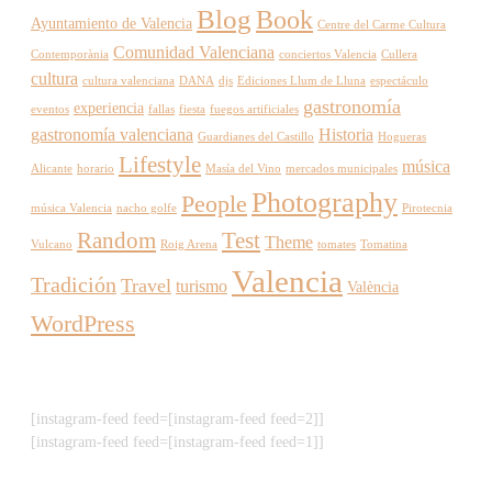
Blog
Book
Ayuntamiento de Valencia
Centre del Carme Cultura
Comunidad Valenciana
Contemporània
conciertos Valencia
Cullera
cultura
cultura valenciana
DANA
djs
Ediciones Llum de Lluna
espectáculo
gastronomía
experiencia
eventos
fallas
fiesta
fuegos artificiales
gastronomía valenciana
Historia
Guardianes del Castillo
Hogueras
Lifestyle
música
Alicante
horario
Masía del Vino
mercados municipales
Photography
People
música Valencia
nacho golfe
Pirotecnia
Random
Test
Theme
Vulcano
Roig Arena
tomates
Tomatina
Valencia
Tradición
Travel
turismo
València
WordPress
[instagram-feed feed=[instagram-feed feed=2]]
[instagram-feed feed=[instagram-feed feed=1]]