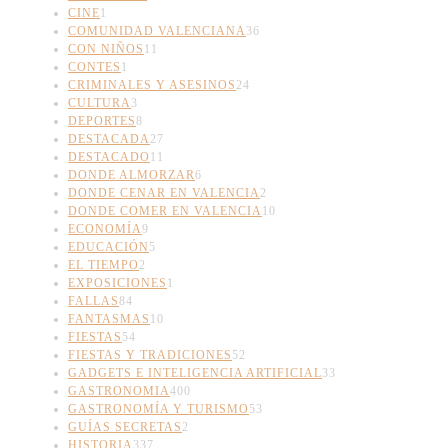
CINE
1
COMUNIDAD VALENCIANA
36
CON NIÑOS
11
CONTES
1
CRIMINALES Y ASESINOS
24
CULTURA
3
DEPORTES
8
DESTACADA
27
DESTACADO
11
DONDE ALMORZAR
6
DONDE CENAR EN VALENCIA
2
DONDE COMER EN VALENCIA
10
ECONOMÍA
9
EDUCACIÓN
5
EL TIEMPO
2
EXPOSICIONES
1
FALLAS
84
FANTASMAS
10
FIESTAS
54
FIESTAS Y TRADICIONES
52
GADGETS E INTELIGENCIA ARTIFICIAL
33
GASTRONOMIA
400
GASTRONOMÍA Y TURISMO
53
GUÍAS SECRETAS
2
HISTORIA
337