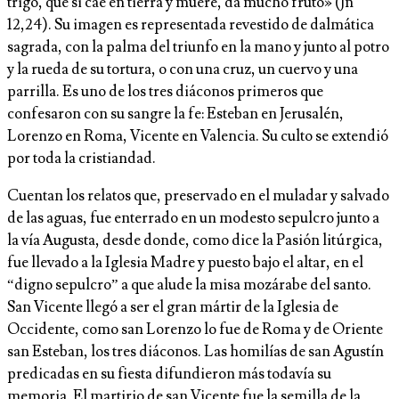
trigo, que si cae en tierra y muere, da mucho fruto» (Jn
12,24). Su imagen es representada revestido de dalmática
sagrada, con la palma del triunfo en la mano y junto al potro
y la rueda de su tortura, o con una cruz, un cuervo y una
parrilla. Es uno de los tres diáconos primeros que
confesaron con su sangre la fe: Esteban en Jerusalén,
Lorenzo en Roma, Vicente en Valencia. Su culto se extendió
por toda la cristiandad.
Cuentan los relatos que, preservado en el muladar y salvado
de las aguas, fue enterrado en un modesto sepulcro junto a
la vía Augusta, desde donde, como dice la Pasión litúrgica,
fue llevado a la Iglesia Madre y puesto bajo el altar, en el
“digno sepulcro” a que alude la misa mozárabe del santo.
San Vicente llegó a ser el gran mártir de la Iglesia de
Occidente, como san Lorenzo lo fue de Roma y de Oriente
san Esteban, los tres diáconos. Las homilías de san Agustín
predicadas en su fiesta difundieron más todavía su
memoria. El martirio de san Vicente fue la semilla de la