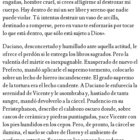
engañas, hombre cruel, si crees afligirme al destrozar mi
cuerpo. Hay dentro de mí un ser libre y sereno que nadie
puede violar. Tú intentas destruir un vaso de arcilla,
destinado a romperse, pero en vano te esforzarás por tocar
lo que está dentro, que sólo está sujeto a Dios».
Daciano, desconcertado y humillado ante aquella actitud, le
ofrece el perdón si le entrega los libros sagrados. Pero la
valentía del mártir es inexpugnable. Exasperado de nuevo el
Prefecto, mandó aplicarle el supremo tormento, colocarlo
sobre un lecho de hierro incandescente. El grado supremo
de la tortura era el lecho candente. A Daciano le enfurecía la
serenidad de Vicente y le asombraba y, hastiado de tanta
sangre, mandó devolverlo a la cárcel. Prudencio en su
Peristephanon, describe el calabozo oscuro donde, sobre
cascos de cerámica y piedras puntiagudas, yace Vicente con
los pies hundidos en los cepos. Pero, de pronto, la cárcel se
ilumina, el suelo se cubre de flores y el ambiente de