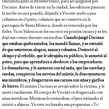
extendida junto al Mediterráneo, para ser juzgados por
Daciano. Antes de entrar en la ciudad, los esbirros pasaron
la noche en una posada, dejando a Vicente atado a una
columna en el patio, columna que se conserva en la
parroquia de Santa Mónica, donde es venerada por los
fieles. Ya en Valencia se les encerró en prisión oscura y se les
dejó sin comer durante varios días.
Cuando juzgó Daciano
que estaban quebrantados, los mandó llamar, y se extrañó
de que estuvieran alegres, sanos y robustos. Desterró al
obispo y al rebelde, que le ultrajaba en público, lo sometió al
potro, para que aprendiera a obedecer a los emperadores.
Le desnudaron, y le azotaron con tal saña, que las cuerdas y
ruedas, rompieron los nervios del mártir; le descoyuntaron
sus miembros, y desgarraron sus carnes con uñas y garfios
de hierro.
El mismo Daciano se arrojó sobre la víctima, y le
azotó cruelmente. El cuerpo de Vicente es desgarrado con
uñas metálicas. Mientras lo torturaban, el juez intimaba al
mártir a abjurar. Vicente rechazaba sus propuestas: «Te