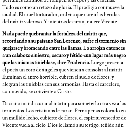
perfumes extraños. Se rompen los cepos y las cadenas.
Todo es como un retazo de gloria. El prodigio conmueve la
ciudad. El cruel torturador, ordena que curen las heridas
del mártir valeroso. Y mientras le curan, muere Vicente.
Nada puede quebrantar la fortaleza del mártir que,
recordando a su paisano San Lorenzo, sufre el tormento sin
quejarse y bromeando entre las llamas. Lo arrojan entonces
a un calabozo siniestro, oscuro y fétido «un lugar más negro
que las mismas tinieblas», dice Prudencio.
Luego presenta
el poeta un coro de ángeles que vienen a consolar al mártir.
Iluminan el antro horrible, cubren el suelo de flores, y
alegran las tinieblas con sus armonías. Hasta el carcelero,
conmovido, se convierte a Cristo.
Daciano manda curar al mártir para someterlo otra vez a los
tormentos. Los cristianos le curan. Pero apenas colocado en
un mullido lecho, cubierto de flores, el espíritu vencedor de
Vicente vuela al cielo. Dios le llamó a su testigo, teñido aún