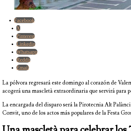
Facebook
X
Pinterest
Linkedin
Whatsapp
Reddit
Email
La pólvora regresará este domingo al corazón de Valen
acogerá una mascletà extraordinaria que servirá para 
La encargada del disparo será la Pirotecnia Alt Palància
Convit, uno de los actos más populares de la Festa Gro
Una mascletà para celebrar los