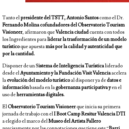
Tanto el
presidente del TSTT, Antonio Santos
como el Dr.
Fernando Molina cofundadores del Observatorio Tourism
Visioneer
, afirmaron que
Valencia ciudad
cuenta con todos
los Ingredientes para
liderar la trasformación de un modelo
turístico
que apuesta
más por la calidad y autenticidad que
por la cantidad.
Disponer de un S
istema de Inteligencia Turística
liderado
desde el
Ayuntamiento y la Fundación Visit Valencia
acelera
la
evolución del modelo turístico
al disponer ya de
datos e
información
basada en la
gobernanza participativa y
en el
uso de
herramientas digitales.
El
Observatorio Tourism Visioneer
que inicia su primera
jornada de trabajo con el
I Boot Camp Resitur Valencia DTI
a elegido el marco del
Museo del Artista Fallero
precisamente por las connotaciones que tiene este “
Barri