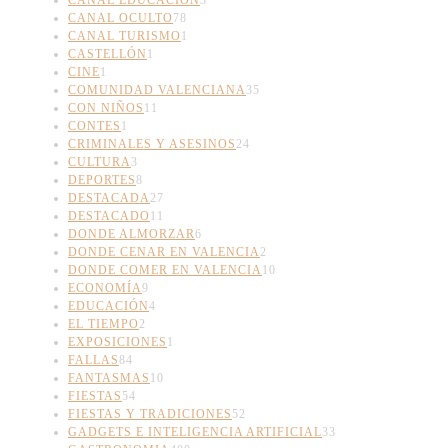
CANAL EDUCACIÓN
3
CANAL OCULTO
78
CANAL TURISMO
1
CASTELLÓN
1
CINE
1
COMUNIDAD VALENCIANA
35
CON NIÑOS
11
CONTES
1
CRIMINALES Y ASESINOS
24
CULTURA
3
DEPORTES
8
DESTACADA
27
DESTACADO
11
DONDE ALMORZAR
6
DONDE CENAR EN VALENCIA
2
DONDE COMER EN VALENCIA
10
ECONOMÍA
9
EDUCACIÓN
4
EL TIEMPO
2
EXPOSICIONES
1
FALLAS
84
FANTASMAS
10
FIESTAS
54
FIESTAS Y TRADICIONES
52
GADGETS E INTELIGENCIA ARTIFICIAL
33