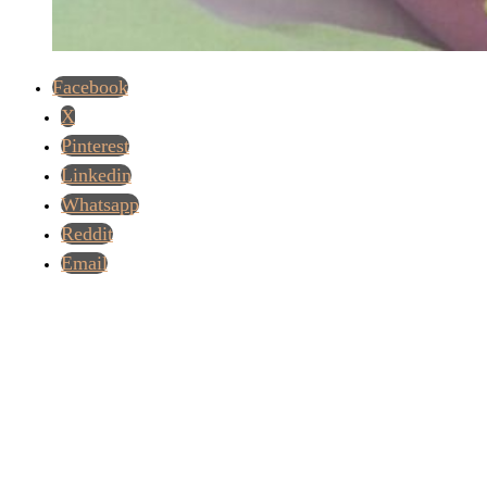
Facebook
X
Pinterest
Linkedin
Whatsapp
Reddit
Email