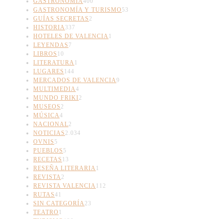
GASTRONOMIA
400
GASTRONOMÍA Y TURISMO
53
GUÍAS SECRETAS
2
HISTORIA
337
HOTELES DE VALENCIA
1
LEYENDAS
7
LIBROS
10
LITERATURA
1
LUGARES
144
MERCADOS DE VALENCIA
9
MULTIMEDIA
4
MUNDO FRIKI
2
MUSEOS
2
MÚSICA
4
NACIONAL
2
NOTICIAS
2.034
OVNIS
5
PUEBLOS
5
RECETAS
13
RESEÑA LITERARIA
1
REVISTA
2
REVISTA VALENCIA
112
RUTAS
41
SIN CATEGORÍA
23
TEATRO
1