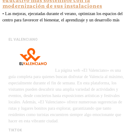
educativo más sostenible con la
modernización de sus instalaciones
• Las mejoras, ejecutadas durante el verano, optimizan los espacios del
centro para favorecer el bienestar, el aprendizaje y un desarrollo más
EL VALENCIANO
La página web «El Valenciano» es una
guía completa para quienes buscan disfrutar de Valencia al máximo,
especialmente durante el fin de semana. En esta plataforma, los
visitantes pueden descubrir una amplia variedad de actividades y
eventos, desde conciertos hasta exposiciones artísticas y festivales
locales. Además, «El Valenciano» ofrece numerosas sugerencias de
rutas y lugares bonitos para explorar, garantizando que tanto
residentes como turistas encuentren siempre algo emocionante que
hacer en esta vibrante ciudad.
TIKTOK