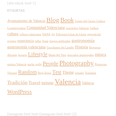
[sbtt-tiktok feed=1]
ETIQUETAS
Blog
Book
Ayuntamiento de Valencia
Centre del Carme Cultura
Comunidad Valenciana
Contemporània
conciertos Valencia
Cullera
cultura
cultura valenciana
DANA
djs
Ediciones Llum de Lluna
espectáculo
gastronomía
experiencia
eventos
fallas
fiesta
fuegos artificiales
gastronomía valenciana
Historia
Guardianes del Castillo
Hogueras
Lifestyle
música
Alicante
horario
Masía del Vino
mercados municipales
Photography
People
música Valencia
nacho golfe
Pirotecnia
Random
Test
Theme
Vulcano
Roig Arena
tomates
Tomatina
Valencia
Tradición
Travel
turismo
València
WordPress
[instagram-feed feed=[instagram-feed feed=2]]