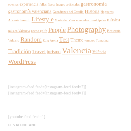
gastronomía
experiencia
eventos
fallas
fiesta
fuegos artificiales
gastronomía valenciana
Historia
Guardianes del Castillo
Hogueras
Lifestyle
música
Alicante
horario
Masía del Vino
mercados municipales
Photography
People
música Valencia
nacho golfe
Pirotecnia
Random
Test
Theme
Vulcano
Roig Arena
tomates
Tomatina
Valencia
Tradición
Travel
turismo
València
WordPress
[instagram-feed feed=[instagram-feed feed=2]]
[instagram-feed feed=[instagram-feed feed=1]]
[youtube-feed feed=1]
EL VALENCIANO