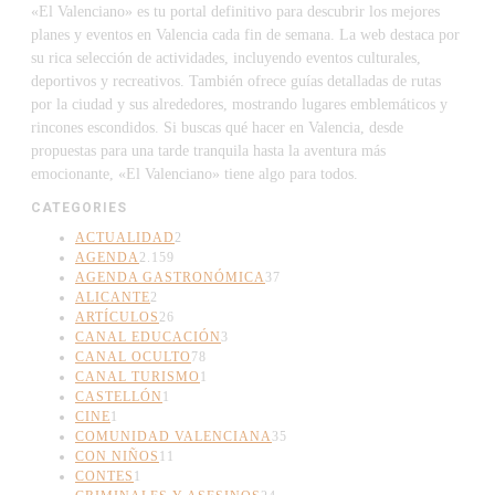
«El Valenciano» es tu portal definitivo para descubrir los mejores
planes y eventos en Valencia cada fin de semana. La web destaca por
su rica selección de actividades, incluyendo eventos culturales,
deportivos y recreativos. También ofrece guías detalladas de rutas
por la ciudad y sus alrededores, mostrando lugares emblemáticos y
rincones escondidos. Si buscas qué hacer en Valencia, desde
propuestas para una tarde tranquila hasta la aventura más
emocionante, «El Valenciano» tiene algo para todos.
CATEGORIES
ACTUALIDAD
2
AGENDA
2.159
AGENDA GASTRONÓMICA
37
ALICANTE
2
ARTÍCULOS
26
CANAL EDUCACIÓN
3
CANAL OCULTO
78
CANAL TURISMO
1
CASTELLÓN
1
CINE
1
COMUNIDAD VALENCIANA
35
CON NIÑOS
11
CONTES
1