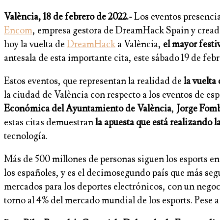
València, 18 de febrero de 2022.-
Los eventos presencial
Encom
, empresa gestora de DreamHack Spain y creado
hoy la vuelta de
DreamHack
a València,
el mayor festi
antesala de esta importante cita, este sábado 19 de feb
Estos eventos, que representan la realidad de
la vuelta
la ciudad de València con respecto a los eventos de es
Económica del Ayuntamiento de València
,
Jorge Fomb
estas citas demuestran
la apuesta que está realizando l
tecnología.
Más de 500 millones de personas siguen los esports en
los españoles, y es el decimosegundo país que más se
mercados para los deportes electrónicos, con un negoc
torno al 4% del mercado mundial de los esports. Pese a