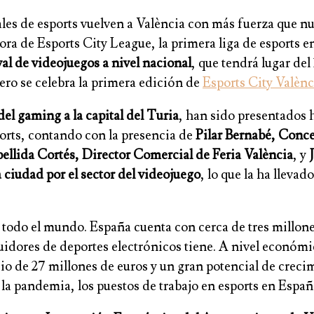
es de esports vuelven a València con más fuerza que nun
ra de Esports City League, la primera liga de esports 
val de videojuegos a nivel nacional
, que tendrá lugar del
rero se celebra la primera edición de
Esports City Valènc
 del gaming a la capital del Turia
, han sido presentados 
ports, contando con la presencia de
Pilar
Bernabé, Conce
ellida Cortés, Director Comercial de Feria València
, y
a ciudad por el sector del videojuego
, lo que la ha lleva
 todo el mundo. España cuenta con cerca de tres millon
guidores de deportes electrónicos tiene. A nivel econó
io de 27 millones de euros y un gran potencial de crec
 la pandemia, los puestos de trabajo en esports en Espa