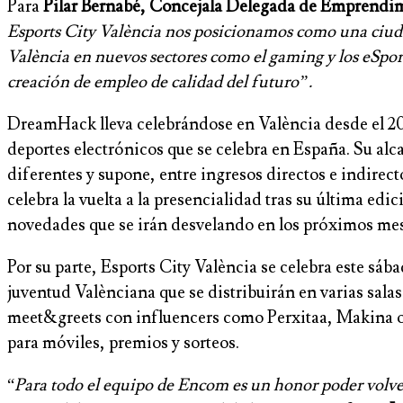
Para
Pilar Bernabé, Concejala Delegada de Emprendi
Esports City València nos posicionamos como una ciudad
València en nuevos sectores como el gaming y los eSpo
creación de empleo de calidad del futuro”.
DreamHack lleva celebrándose en València desde el 201
deportes electrónicos que se celebra en España. Su alc
diferentes y supone, entre ingresos directos e indirec
celebra la vuelta a la presencialidad tras su última edi
novedades que se irán desvelando en los próximos mes
Por su parte, Esports City València se celebra este sáb
juventud Valènciana que se distribuirán en varias salas 
meet&greets con influencers como Perxitaa, Makina o 
para móviles, premios y sorteos.
“
Para todo el equipo de Encom es un honor poder volve