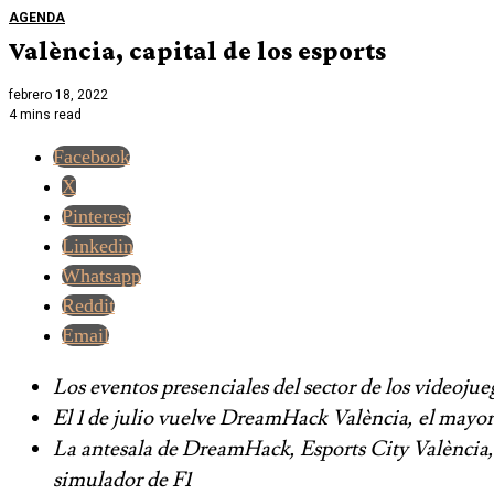
AGENDA
València, capital de los esports
febrero 18, 2022
4 mins read
Facebook
X
Pinterest
Linkedin
Whatsapp
Reddit
Email
Los eventos presenciales del sector de los videojue
El 1 de julio vuelve DreamHack València, el mayor
La antesala de DreamHack, Esports City València, s
simulador de F1