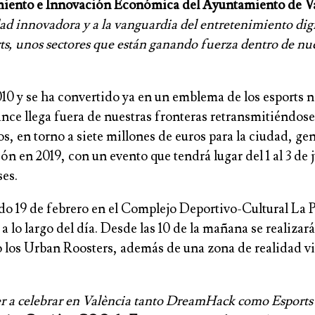
miento e Innovación Económica del Ayuntamiento de V
 innovadora y a la vanguardia del entretenimiento digit
rts, unos sectores que están ganando fuerza dentro de 
0 y se ha convertido ya en un emblema de los esports n
ance llega fuera de nuestras fronteras retransmitiéndos
tos, en torno a siete millones de euros para la ciudad, 
ción en 2019, con un evento que tendrá lugar del 1 al 3 de
es.
ado 19 de febrero en el Complejo Deportivo-Cultural La P
a lo largo del día. Desde las 10 de la mañana se realizará
los Urban Roosters, además de una zona de realidad vir
r a celebrar en València tanto DreamHack como Esports C