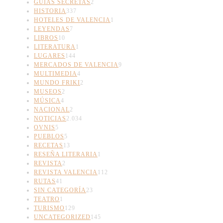
GUÍAS SECRETAS
2
HISTORIA
337
HOTELES DE VALENCIA
1
LEYENDAS
7
LIBROS
10
LITERATURA
1
LUGARES
144
MERCADOS DE VALENCIA
9
MULTIMEDIA
4
MUNDO FRIKI
2
MUSEOS
2
MÚSICA
4
NACIONAL
2
NOTICIAS
2.034
OVNIS
5
PUEBLOS
5
RECETAS
13
RESEÑA LITERARIA
1
REVISTA
2
REVISTA VALENCIA
112
RUTAS
41
SIN CATEGORÍA
23
TEATRO
1
TURISMO
129
UNCATEGORIZED
145