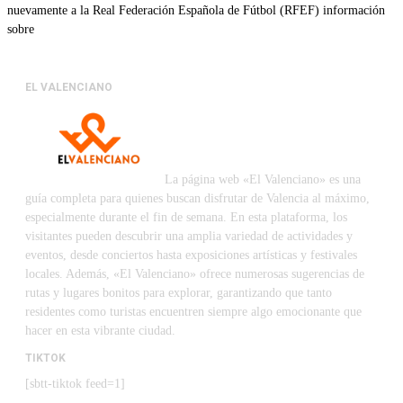
nuevamente a la Real Federación Española de Fútbol (RFEF) información
sobre
EL VALENCIANO
La página web «El Valenciano» es una
guía completa para quienes buscan disfrutar de Valencia al máximo,
especialmente durante el fin de semana. En esta plataforma, los
visitantes pueden descubrir una amplia variedad de actividades y
eventos, desde conciertos hasta exposiciones artísticas y festivales
locales. Además, «El Valenciano» ofrece numerosas sugerencias de
rutas y lugares bonitos para explorar, garantizando que tanto
residentes como turistas encuentren siempre algo emocionante que
hacer en esta vibrante ciudad.
TIKTOK
[sbtt-tiktok feed=1]