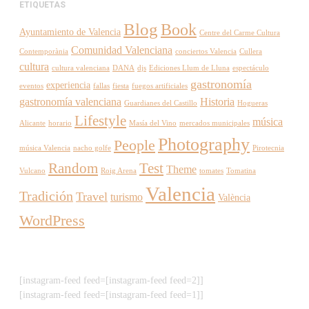
ETIQUETAS
Blog
Book
Ayuntamiento de Valencia
Centre del Carme Cultura
Comunidad Valenciana
Contemporània
conciertos Valencia
Cullera
cultura
cultura valenciana
DANA
djs
Ediciones Llum de Lluna
espectáculo
gastronomía
experiencia
eventos
fallas
fiesta
fuegos artificiales
gastronomía valenciana
Historia
Guardianes del Castillo
Hogueras
Lifestyle
música
Alicante
horario
Masía del Vino
mercados municipales
Photography
People
música Valencia
nacho golfe
Pirotecnia
Random
Test
Theme
Vulcano
Roig Arena
tomates
Tomatina
Valencia
Tradición
Travel
turismo
València
WordPress
[instagram-feed feed=[instagram-feed feed=2]]
[instagram-feed feed=[instagram-feed feed=1]]