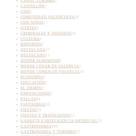
CANAL TURISMO
1
CASTELLÓN
1
CINE
1
COMUNIDAD VALENCIANA
36
CON NIÑOS
11
CONTES
1
CRIMINALES Y ASESINOS
24
CULTURA
3
DEPORTES
8
DESTACADA
27
DESTACADO
11
DONDE ALMORZAR
6
DONDE CENAR EN VALENCIA
2
DONDE COMER EN VALENCIA
10
ECONOMÍA
9
EDUCACIÓN
5
EL TIEMPO
2
EXPOSICIONES
1
FALLAS
84
FANTASMAS
10
FIESTAS
54
FIESTAS Y TRADICIONES
52
GADGETS E INTELIGENCIA ARTIFICIAL
33
GASTRONOMIA
400
GASTRONOMÍA Y TURISMO
53