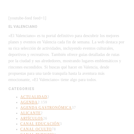
[youtube-feed feed=1]
EL VALENCIANO
«El Valenciano» es tu portal definitivo para descubrir los mejores
planes y eventos en Valencia cada fin de semana. La web destaca por
su rica selección de actividades, incluyendo eventos culturales,
deportivos y recreativos. También ofrece guías detalladas de rutas
por la ciudad y sus alrededores, mostrando lugares emblemáticos y
rincones escondidos. Si buscas qué hacer en Valencia, desde
propuestas para una tarde tranquila hasta la aventura más
emocionante, «El Valenciano» tiene algo para todos.
CATEGORIES
ACTUALIDAD
2
AGENDA
2.159
AGENDA GASTRONÓMICA
37
ALICANTE
2
ARTÍCULOS
26
CANAL EDUCACIÓN
3
CANAL OCULTO
78