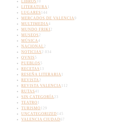
LIBROS
10
LITERATURA
1
LUGARES
144
MERCADOS DE VALENCIA
9
MULTIMEDIA
4
MUNDO FRIKI
2
MUSEOS
2
MÚSICA
4
NACIONAL
2
NOTICIAS
2.034
OVNIS
5
PUEBLOS
5
RECETAS
13
RESEÑA LITERARIA
1
REVISTA
2
REVISTA VALENCIA
112
RUTAS
41
SIN CATEGORÍA
23
TEATRO
1
TURISMO
129
UNCATEGORIZED
145
VALENCIA CIUDAD
67