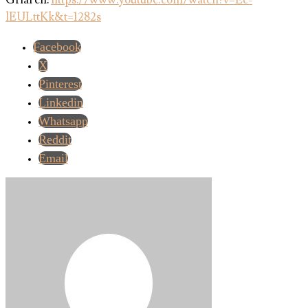
Grial en:
https://www.youtube.com/watch?v=Ee-
lEULttKk&t=1282s
Facebook
X
Pinterest
Linkedin
Whatsapp
Reddit
Email