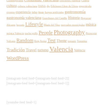
Comunidad Valenciana
Contemporània
conciertos Valencia
Cullera
cultura
cultura valenciana
DANA
djs
Ediciones Llum de Lluna
espectáculo
gastronomía
experiencia
eventos
fallas
fiesta
fuegos artificiales
gastronomía valenciana
Historia
Guardianes del Castillo
Hogueras
Lifestyle
música
Alicante
horario
Masía del Vino
mercados municipales
Photography
People
música Valencia
nacho golfe
Pirotecnia
Random
Test
Theme
Vulcano
Roig Arena
tomates
Tomatina
Valencia
Tradición
Travel
turismo
València
WordPress
[instagram-feed feed=[instagram-feed feed=2]]
[instagram-feed feed=[instagram-feed feed=1]]
[youtube-feed feed=1]