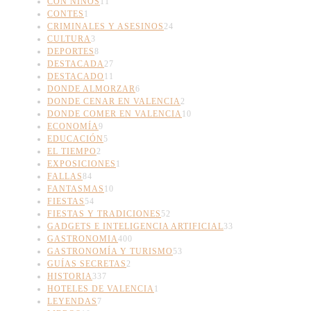
CON NIÑOS
11
CONTES
1
CRIMINALES Y ASESINOS
24
CULTURA
3
DEPORTES
8
DESTACADA
27
DESTACADO
11
DONDE ALMORZAR
6
DONDE CENAR EN VALENCIA
2
DONDE COMER EN VALENCIA
10
ECONOMÍA
9
EDUCACIÓN
5
EL TIEMPO
2
EXPOSICIONES
1
FALLAS
84
FANTASMAS
10
FIESTAS
54
FIESTAS Y TRADICIONES
52
GADGETS E INTELIGENCIA ARTIFICIAL
33
GASTRONOMIA
400
GASTRONOMÍA Y TURISMO
53
GUÍAS SECRETAS
2
HISTORIA
337
HOTELES DE VALENCIA
1
LEYENDAS
7