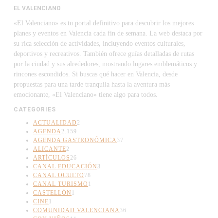
EL VALENCIANO
«El Valenciano» es tu portal definitivo para descubrir los mejores
planes y eventos en Valencia cada fin de semana. La web destaca por
su rica selección de actividades, incluyendo eventos culturales,
deportivos y recreativos. También ofrece guías detalladas de rutas
por la ciudad y sus alrededores, mostrando lugares emblemáticos y
rincones escondidos. Si buscas qué hacer en Valencia, desde
propuestas para una tarde tranquila hasta la aventura más
emocionante, «El Valenciano» tiene algo para todos.
CATEGORIES
ACTUALIDAD
2
AGENDA
2.159
AGENDA GASTRONÓMICA
37
ALICANTE
2
ARTÍCULOS
26
CANAL EDUCACIÓN
3
CANAL OCULTO
78
CANAL TURISMO
1
CASTELLÓN
1
CINE
1
COMUNIDAD VALENCIANA
36