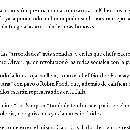
 su comisión que una marca como arroz La Fallera los h
la ya suponía todo un honor poder ser la máxima represen
da fuego a las arrocidades más famosas.
an las “arrocidades” más sonadas, y en las que chefs nac
e Oliver, quien revolucionó las redes sociales con la pu
o la línea roja paellera, como el chef Gordon Ramsay c
iana” con pavo o Robin Food, que, además de calificar e
llos estarán representados en la falla.
mación “Los Simpson” también tendrá su espacio en el m
olonia, con guisantes y calamares incluidos.
 se cometen en el mismo Cap i Casal, donde algunos resta