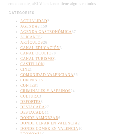
emocionante, «El Valenciano» tiene algo para todos.
CATEGORIES
ACTUALIDAD
2
AGENDA
2.159
AGENDA GASTRONÓMICA
37
ALICANTE
2
ARTÍCULOS
26
CANAL EDUCACIÓN
3
CANAL OCULTO
78
CANAL TURISMO
1
CASTELLÓN
1
CINE
1
COMUNIDAD VALENCIANA
36
CON NIÑOS
11
CONTES
1
CRIMINALES Y ASESINOS
24
CULTURA
3
DEPORTES
8
DESTACADA
27
DESTACADO
11
DONDE ALMORZAR
6
DONDE CENAR EN VALENCIA
2
DONDE COMER EN VALENCIA
10
ECONOMÍA
9