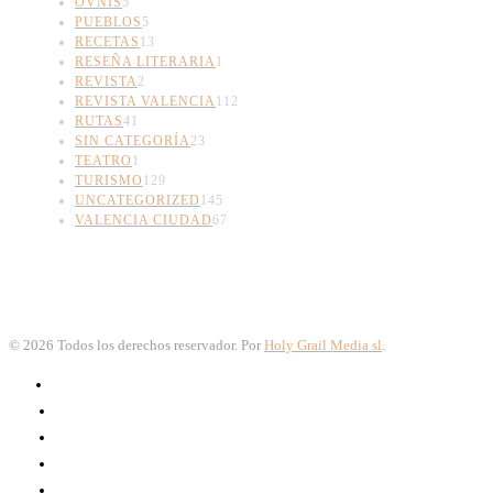
OVNIS
5
PUEBLOS
5
RECETAS
13
RESEÑA LITERARIA
1
REVISTA
2
REVISTA VALENCIA
112
RUTAS
41
SIN CATEGORÍA
23
TEATRO
1
TURISMO
129
UNCATEGORIZED
145
VALENCIA CIUDAD
67
©
2026
Todos los derechos reservador. Por
Holy Grail Media sl
.