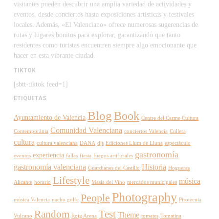
visitantes pueden descubrir una amplia variedad de actividades y
eventos, desde conciertos hasta exposiciones artísticas y festivales
locales. Además, «El Valenciano» ofrece numerosas sugerencias de
rutas y lugares bonitos para explorar, garantizando que tanto
residentes como turistas encuentren siempre algo emocionante que
hacer en esta vibrante ciudad.
TIKTOK
[sbtt-tiktok feed=1]
ETIQUETAS
Blog
Book
Ayuntamiento de Valencia
Centre del Carme Cultura
Comunidad Valenciana
Contemporània
conciertos Valencia
Cullera
cultura
cultura valenciana
DANA
djs
Ediciones Llum de Lluna
espectáculo
gastronomía
experiencia
eventos
fallas
fiesta
fuegos artificiales
gastronomía valenciana
Historia
Guardianes del Castillo
Hogueras
Lifestyle
música
Alicante
horario
Masía del Vino
mercados municipales
Photography
People
música Valencia
nacho golfe
Pirotecnia
Random
Test
Theme
Vulcano
Roig Arena
tomates
Tomatina