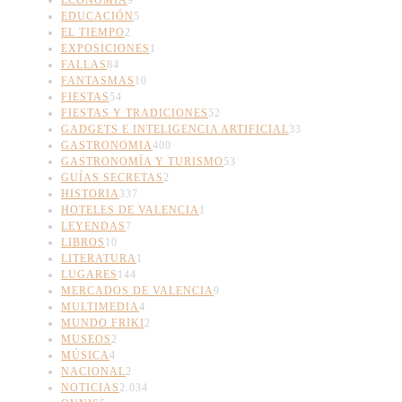
EDUCACIÓN
5
EL TIEMPO
2
EXPOSICIONES
1
FALLAS
84
FANTASMAS
10
FIESTAS
54
FIESTAS Y TRADICIONES
52
GADGETS E INTELIGENCIA ARTIFICIAL
33
GASTRONOMIA
400
GASTRONOMÍA Y TURISMO
53
GUÍAS SECRETAS
2
HISTORIA
337
HOTELES DE VALENCIA
1
LEYENDAS
7
LIBROS
10
LITERATURA
1
LUGARES
144
MERCADOS DE VALENCIA
9
MULTIMEDIA
4
MUNDO FRIKI
2
MUSEOS
2
MÚSICA
4
NACIONAL
2
NOTICIAS
2.034