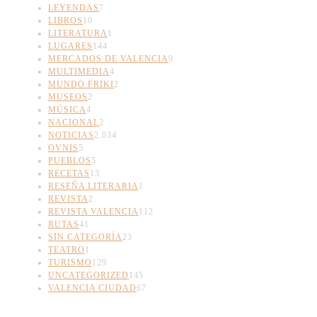
LEYENDAS
7
LIBROS
10
LITERATURA
1
LUGARES
144
MERCADOS DE VALENCIA
9
MULTIMEDIA
4
MUNDO FRIKI
2
MUSEOS
2
MÚSICA
4
NACIONAL
2
NOTICIAS
2.034
OVNIS
5
PUEBLOS
5
RECETAS
13
RESEÑA LITERARIA
1
REVISTA
2
REVISTA VALENCIA
112
RUTAS
41
SIN CATEGORÍA
23
TEATRO
1
TURISMO
129
UNCATEGORIZED
145
VALENCIA CIUDAD
67