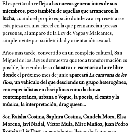
El espectáculo
refleja a las nuevas generaciones de sus
miembros, pero también de aquellas que arrancaron la
lucha,
cuando el propio espacio donde va a representarse
esta pieza era una cárcel en la que permanecían presas
personas, al amparo de la Ley de Vagos y Maleantes,
simplemente por su identidad y orientación sexual.
Años más tarde, convertido en un complejo cultural, San
Miguel de los Reyes demuestra que toda transformación es
posible, haciendo de su
claustro
un
escenario al aire libre
donde
el próximo mes de junio
aparcará
La caravana de les
flors
, un vehículo del que desciende un grupo heterogéneo,
con especialistas en disciplinas como la danza
contemporánea, urbana o Vogue, la poesía, el canto y la
música, la interpretación, drag queen…
Son
Raisha Cosima, Saphira Cosima, Candela Mora, Elsa
Moreno, Javi Nadal, Víctor Mula, Mire Muñoz, Juan Pedro
Román y Liz Dust,
nueve talentos llenos de franqueza,