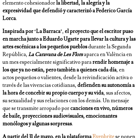
elemento cohesionador
la libertad, la alegría y la
expresividad que defendió y caracterizó a Federico García
Lorca
.
Inspirada por ‘La Barraca’
,
el proyecto que el escritor puso
en marcha junto a Eduardo Ugarte para llevar la cultura y las
artes escénicas a los pequeños pueblos
durante la Segunda
República,
La Caravana de Les Flors
aparca en València en
un mes especialmente significativo para
rendir homenaje a
los que ya no están, pero también a quienes cada día
, en
actos pequeños o valientes, desde la reivindicación activa o
través de las vivencias cotidianas,
defienden su autonomía
a
la hora de concebir su propio cuerpo y su vida
, sus afectos,
su sexualidad y sus relaciones con los demás. Un mensaje
que se transmite arropado por
canciones en vivo, números
de baile, proyecciones audiovisuales, emocionantes
monólogos y algunas sorpresas
.
A partir del 31 de mayo, en la plataforma
Evenbrite
se ponen