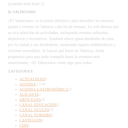
[youtube-feed feed=1]
EL VALENCIANO
«El Valenciano» es tu portal definitivo para descubrir los mejores
planes y eventos en Valencia cada fin de semana. La web destaca por
su rica selección de actividades, incluyendo eventos culturales,
deportivos y recreativos. También ofrece guías detalladas de rutas
por la ciudad y sus alrededores, mostrando lugares emblemáticos y
rincones escondidos. Si buscas qué hacer en Valencia, desde
propuestas para una tarde tranquila hasta la aventura más
emocionante, «El Valenciano» tiene algo para todos.
CATEGORIES
ACTUALIDAD
2
AGENDA
2.159
AGENDA GASTRONÓMICA
37
ALICANTE
2
ARTÍCULOS
26
CANAL EDUCACIÓN
3
CANAL OCULTO
78
CANAL TURISMO
1
CASTELLÓN
1
CINE
1