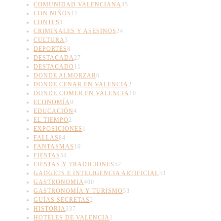
COMUNIDAD VALENCIANA
35
CON NIÑOS
11
CONTES
1
CRIMINALES Y ASESINOS
24
CULTURA
3
DEPORTES
8
DESTACADA
27
DESTACADO
11
DONDE ALMORZAR
6
DONDE CENAR EN VALENCIA
2
DONDE COMER EN VALENCIA
10
ECONOMÍA
9
EDUCACIÓN
4
EL TIEMPO
2
EXPOSICIONES
1
FALLAS
84
FANTASMAS
10
FIESTAS
54
FIESTAS Y TRADICIONES
52
GADGETS E INTELIGENCIA ARTIFICIAL
33
GASTRONOMIA
400
GASTRONOMÍA Y TURISMO
53
GUÍAS SECRETAS
2
HISTORIA
337
HOTELES DE VALENCIA
1