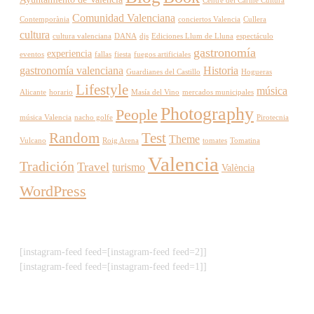
Centre del Carme Cultura
Comunidad Valenciana
Contemporània
conciertos Valencia
Cullera
cultura
cultura valenciana
DANA
djs
Ediciones Llum de Lluna
espectáculo
gastronomía
experiencia
eventos
fallas
fiesta
fuegos artificiales
gastronomía valenciana
Historia
Guardianes del Castillo
Hogueras
Lifestyle
música
Alicante
horario
Masía del Vino
mercados municipales
Photography
People
música Valencia
nacho golfe
Pirotecnia
Random
Test
Theme
Vulcano
Roig Arena
tomates
Tomatina
Valencia
Tradición
Travel
turismo
València
WordPress
[instagram-feed feed=[instagram-feed feed=2]]
[instagram-feed feed=[instagram-feed feed=1]]