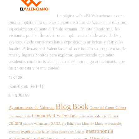
La página web «El Valenciano» es una
guía completa para quienes buscan disfrutar de Valencia al máximo,
especialmente durante el fin de semana. En esta plataforma, los
visitantes pueden descubrir una amplia variedad de actividades y
eventos, desde conciertos hasta exposiciones artísticas y festivales
locales. Además, «El Valenciano» ofrece numerosas sugerencias de
rutas y lugares bonitos para explorar, garantizando que tanto
residentes como turistas encuentren siempre algo emocionante que
hacer en esta vibrante ciudad.
TIKTOK
[sbtt-tiktok feed=1]
ETIQUETAS
Blog
Book
Ayuntamiento de Valencia
Centre del Carme Cultura
Comunidad Valenciana
Contemporània
conciertos Valencia
Cullera
cultura
cultura valenciana
DANA
djs
Ediciones Llum de Lluna
espectáculo
gastronomía
experiencia
eventos
fallas
fiesta
fuegos artificiales
gastronomía valenciana
Historia