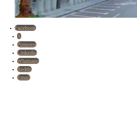
Facebook
X
Pinterest
Linkedin
Whatsapp
Reddit
Email