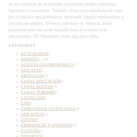
su rica selección de actividades, incluyendo eventos culturales,
deportivos y recreativos. También ofrece guías detalladas de rutas
por la ciudad y sus alrededores, mostrando lugares emblemáticos y
rincones escondidos. Si buscas qué hacer en Valencia, desde
propuestas para una tarde tranquila hasta la aventura más
emocionante, «El Valenciano» tiene algo para todos.
CATEGORIES
ACTUALIDAD
2
AGENDA
2.159
AGENDA GASTRONÓMICA
37
ALICANTE
2
ARTÍCULOS
26
CANAL EDUCACIÓN
3
CANAL OCULTO
78
CANAL TURISMO
1
CASTELLÓN
1
CINE
1
COMUNIDAD VALENCIANA
36
CON NIÑOS
11
CONTES
1
CRIMINALES Y ASESINOS
24
CULTURA
3
DEPORTES
8