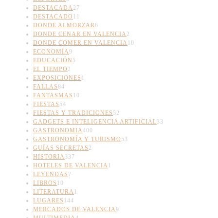
DESTACADA
27
DESTACADO
11
DONDE ALMORZAR
6
DONDE CENAR EN VALENCIA
2
DONDE COMER EN VALENCIA
10
ECONOMÍA
9
EDUCACIÓN
5
EL TIEMPO
2
EXPOSICIONES
1
FALLAS
84
FANTASMAS
10
FIESTAS
54
FIESTAS Y TRADICIONES
52
GADGETS E INTELIGENCIA ARTIFICIAL
33
GASTRONOMIA
400
GASTRONOMÍA Y TURISMO
53
GUÍAS SECRETAS
2
HISTORIA
337
HOTELES DE VALENCIA
1
LEYENDAS
7
LIBROS
10
LITERATURA
1
LUGARES
144
MERCADOS DE VALENCIA
9
MULTIMEDIA
4