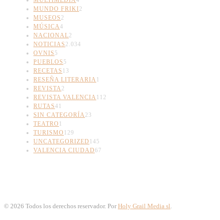
MUNDO FRIKI
2
MUSEOS
2
MÚSICA
4
NACIONAL
2
NOTICIAS
2.034
OVNIS
5
PUEBLOS
5
RECETAS
13
RESEÑA LITERARIA
1
REVISTA
2
REVISTA VALENCIA
112
RUTAS
41
SIN CATEGORÍA
23
TEATRO
1
TURISMO
129
UNCATEGORIZED
145
VALENCIA CIUDAD
67
©
2026
Todos los derechos reservador. Por
Holy Grail Media sl
.