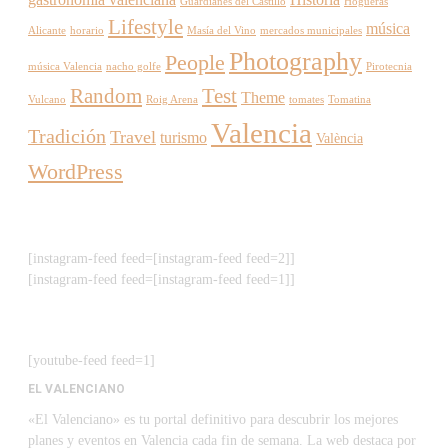
Guardianes del Castillo
Hogueras
Lifestyle
música
Alicante
horario
Masía del Vino
mercados municipales
Photography
People
música Valencia
nacho golfe
Pirotecnia
Random
Test
Theme
Vulcano
Roig Arena
tomates
Tomatina
Valencia
Tradición
Travel
turismo
València
WordPress
[instagram-feed feed=[instagram-feed feed=2]]
[instagram-feed feed=[instagram-feed feed=1]]
[youtube-feed feed=1]
EL VALENCIANO
«El Valenciano» es tu portal definitivo para descubrir los mejores
planes y eventos en Valencia cada fin de semana. La web destaca por