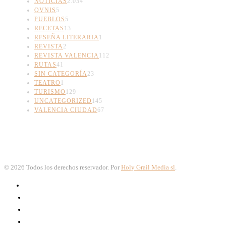
NOTICIAS
2.034
OVNIS
5
PUEBLOS
5
RECETAS
13
RESEÑA LITERARIA
1
REVISTA
2
REVISTA VALENCIA
112
RUTAS
41
SIN CATEGORÍA
23
TEATRO
1
TURISMO
129
UNCATEGORIZED
145
VALENCIA CIUDAD
67
©
2026
Todos los derechos reservador. Por
Holy Grail Media sl
.