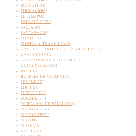
ECONOMÍA
9
EDUCACIÓN
5
EL TIEMPO
2
EXPOSICIONES
1
FALLAS
84
FANTASMAS
10
FIESTAS
54
FIESTAS Y TRADICIONES
52
GADGETS E INTELIGENCIA ARTIFICIAL
33
GASTRONOMIA
400
GASTRONOMÍA Y TURISMO
53
GUÍAS SECRETAS
2
HISTORIA
337
HOTELES DE VALENCIA
1
LEYENDAS
7
LIBROS
10
LITERATURA
1
LUGARES
144
MERCADOS DE VALENCIA
9
MULTIMEDIA
4
MUNDO FRIKI
2
MUSEOS
2
MÚSICA
4
NACIONAL
2