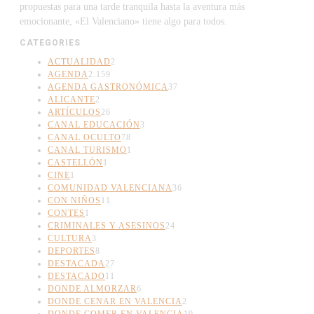
propuestas para una tarde tranquila hasta la aventura más
emocionante, «El Valenciano» tiene algo para todos.
CATEGORIES
ACTUALIDAD
2
AGENDA
2.159
AGENDA GASTRONÓMICA
37
ALICANTE
2
ARTÍCULOS
26
CANAL EDUCACIÓN
3
CANAL OCULTO
78
CANAL TURISMO
1
CASTELLÓN
1
CINE
1
COMUNIDAD VALENCIANA
36
CON NIÑOS
11
CONTES
1
CRIMINALES Y ASESINOS
24
CULTURA
3
DEPORTES
8
DESTACADA
27
DESTACADO
11
DONDE ALMORZAR
6
DONDE CENAR EN VALENCIA
2
DONDE COMER EN VALENCIA
10