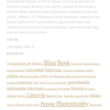
especialmente durante el fin de semana. En esta plataforma, los
visitantes pueden descubrir una amplia variedad de actividades y
eventos, desde conciertos hasta exposiciones artísticas y festivales
locales. Además, «El Valenciano» ofrece numerosas sugerencias de
rutas y lugares bonitos para explorar, garantizando que tanto
residentes como turistas encuentren siempre algo emocionante que
hacer en esta vibrante ciudad.
TIKTOK
[sbtt-tiktok feed=1]
ETIQUETAS
Blog
Book
Ayuntamiento de Valencia
Centre del Carme Cultura
Comunidad Valenciana
Contemporània
conciertos Valencia
Cullera
cultura
cultura valenciana
DANA
djs
Ediciones Llum de Lluna
espectáculo
gastronomía
experiencia
eventos
fallas
fiesta
fuegos artificiales
gastronomía valenciana
Historia
Guardianes del Castillo
Hogueras
Lifestyle
música
Alicante
horario
Masía del Vino
mercados municipales
Photography
People
música Valencia
nacho golfe
Pirotecnia