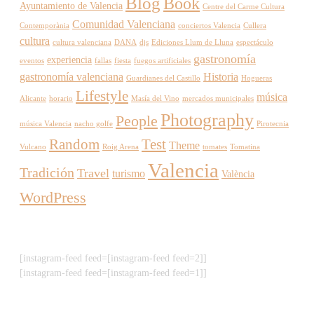
Blog
Book
Ayuntamiento de Valencia
Centre del Carme Cultura
Comunidad Valenciana
Contemporània
conciertos Valencia
Cullera
cultura
cultura valenciana
DANA
djs
Ediciones Llum de Lluna
espectáculo
gastronomía
experiencia
eventos
fallas
fiesta
fuegos artificiales
gastronomía valenciana
Historia
Guardianes del Castillo
Hogueras
Lifestyle
música
Alicante
horario
Masía del Vino
mercados municipales
Photography
People
música Valencia
nacho golfe
Pirotecnia
Random
Test
Theme
Vulcano
Roig Arena
tomates
Tomatina
Valencia
Tradición
Travel
turismo
València
WordPress
[instagram-feed feed=[instagram-feed feed=2]]
[instagram-feed feed=[instagram-feed feed=1]]