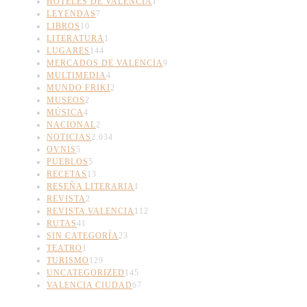
HOTELES DE VALENCIA
1
LEYENDAS
7
LIBROS
10
LITERATURA
1
LUGARES
144
MERCADOS DE VALENCIA
9
MULTIMEDIA
4
MUNDO FRIKI
2
MUSEOS
2
MÚSICA
4
NACIONAL
2
NOTICIAS
2.034
OVNIS
5
PUEBLOS
5
RECETAS
13
RESEÑA LITERARIA
1
REVISTA
2
REVISTA VALENCIA
112
RUTAS
41
SIN CATEGORÍA
23
TEATRO
1
TURISMO
129
UNCATEGORIZED
145
VALENCIA CIUDAD
67