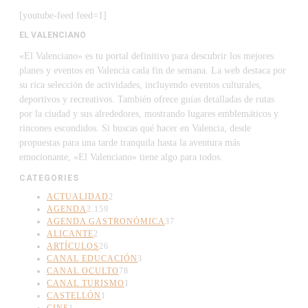
[youtube-feed feed=1]
EL VALENCIANO
«El Valenciano» es tu portal definitivo para descubrir los mejores
planes y eventos en Valencia cada fin de semana. La web destaca por
su rica selección de actividades, incluyendo eventos culturales,
deportivos y recreativos. También ofrece guías detalladas de rutas
por la ciudad y sus alrededores, mostrando lugares emblemáticos y
rincones escondidos. Si buscas qué hacer en Valencia, desde
propuestas para una tarde tranquila hasta la aventura más
emocionante, «El Valenciano» tiene algo para todos.
CATEGORIES
ACTUALIDAD
2
AGENDA
2.159
AGENDA GASTRONÓMICA
37
ALICANTE
2
ARTÍCULOS
26
CANAL EDUCACIÓN
3
CANAL OCULTO
78
CANAL TURISMO
1
CASTELLÓN
1
CINE
1