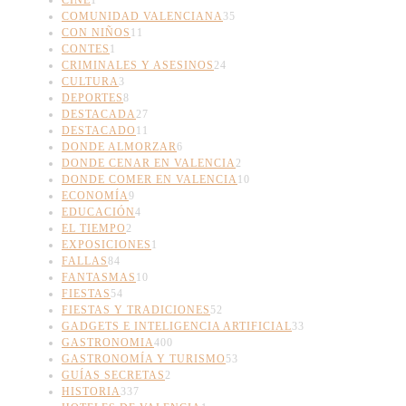
COMUNIDAD VALENCIANA
35
CON NIÑOS
11
CONTES
1
CRIMINALES Y ASESINOS
24
CULTURA
3
DEPORTES
8
DESTACADA
27
DESTACADO
11
DONDE ALMORZAR
6
DONDE CENAR EN VALENCIA
2
DONDE COMER EN VALENCIA
10
ECONOMÍA
9
EDUCACIÓN
4
EL TIEMPO
2
EXPOSICIONES
1
FALLAS
84
FANTASMAS
10
FIESTAS
54
FIESTAS Y TRADICIONES
52
GADGETS E INTELIGENCIA ARTIFICIAL
33
GASTRONOMIA
400
GASTRONOMÍA Y TURISMO
53
GUÍAS SECRETAS
2
HISTORIA
337