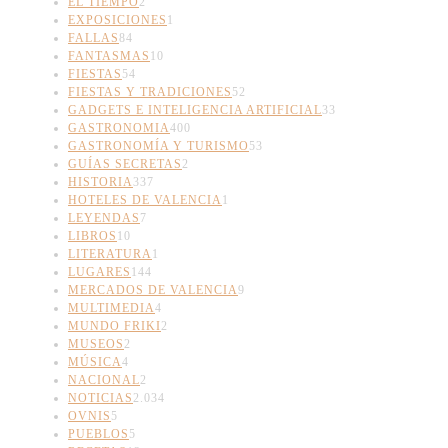
EL TIEMPO
2
EXPOSICIONES
1
FALLAS
84
FANTASMAS
10
FIESTAS
54
FIESTAS Y TRADICIONES
52
GADGETS E INTELIGENCIA ARTIFICIAL
33
GASTRONOMIA
400
GASTRONOMÍA Y TURISMO
53
GUÍAS SECRETAS
2
HISTORIA
337
HOTELES DE VALENCIA
1
LEYENDAS
7
LIBROS
10
LITERATURA
1
LUGARES
144
MERCADOS DE VALENCIA
9
MULTIMEDIA
4
MUNDO FRIKI
2
MUSEOS
2
MÚSICA
4
NACIONAL
2
NOTICIAS
2.034
OVNIS
5
PUEBLOS
5