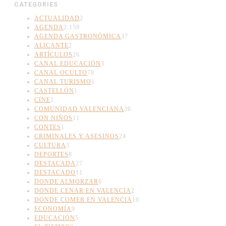
CATEGORIES
ACTUALIDAD
2
AGENDA
2.159
AGENDA GASTRONÓMICA
37
ALICANTE
2
ARTÍCULOS
26
CANAL EDUCACIÓN
3
CANAL OCULTO
78
CANAL TURISMO
1
CASTELLÓN
1
CINE
1
COMUNIDAD VALENCIANA
36
CON NIÑOS
11
CONTES
1
CRIMINALES Y ASESINOS
24
CULTURA
3
DEPORTES
8
DESTACADA
27
DESTACADO
11
DONDE ALMORZAR
6
DONDE CENAR EN VALENCIA
2
DONDE COMER EN VALENCIA
10
ECONOMÍA
9
EDUCACIÓN
5