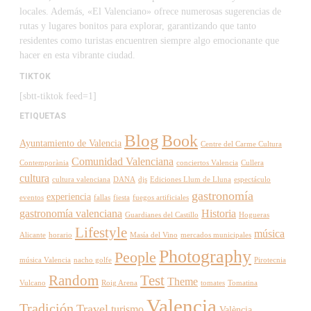
locales. Además, «El Valenciano» ofrece numerosas sugerencias de
rutas y lugares bonitos para explorar, garantizando que tanto
residentes como turistas encuentren siempre algo emocionante que
hacer en esta vibrante ciudad.
TIKTOK
[sbtt-tiktok feed=1]
ETIQUETAS
Blog
Book
Ayuntamiento de Valencia
Centre del Carme Cultura
Comunidad Valenciana
Contemporània
conciertos Valencia
Cullera
cultura
cultura valenciana
DANA
djs
Ediciones Llum de Lluna
espectáculo
gastronomía
experiencia
eventos
fallas
fiesta
fuegos artificiales
gastronomía valenciana
Historia
Guardianes del Castillo
Hogueras
Lifestyle
música
Alicante
horario
Masía del Vino
mercados municipales
Photography
People
música Valencia
nacho golfe
Pirotecnia
Random
Test
Theme
Vulcano
Roig Arena
tomates
Tomatina
Valencia
Tradición
Travel
turismo
València