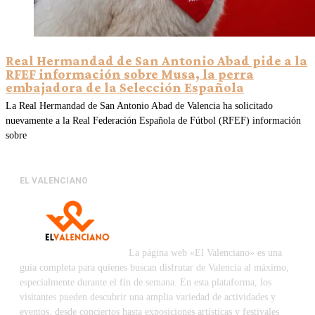
Real Hermandad de San Antonio Abad pide a la
RFEF información sobre Musa, la perra
embajadora de la Selección Española
La Real Hermandad de San Antonio Abad de Valencia ha solicitado
nuevamente a la Real Federación Española de Fútbol (RFEF) información
sobre
EL VALENCIANO
La página web «El Valenciano» es una
guía completa para quienes buscan disfrutar de Valencia al máximo,
especialmente durante el fin de semana. En esta plataforma, los
visitantes pueden descubrir una amplia variedad de actividades y
eventos, desde conciertos hasta exposiciones artísticas y festivales