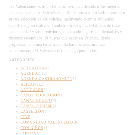
«El Valenciano» es tu portal definitivo para descubrir los mejores
planes y eventos en Valencia cada fin de semana. La web destaca por
su rica selección de actividades, incluyendo eventos culturales,
deportivos y recreativos. También ofrece guías detalladas de rutas
por la ciudad y sus alrededores, mostrando lugares emblemáticos y
rincones escondidos. Si buscas qué hacer en Valencia, desde
propuestas para una tarde tranquila hasta la aventura más
emocionante, «El Valenciano» tiene algo para todos.
CATEGORIES
ACTUALIDAD
2
AGENDA
2.159
AGENDA GASTRONÓMICA
37
ALICANTE
2
ARTÍCULOS
26
CANAL EDUCACIÓN
3
CANAL OCULTO
78
CANAL TURISMO
1
CASTELLÓN
1
CINE
1
COMUNIDAD VALENCIANA
36
CON NIÑOS
11
CONTES
1