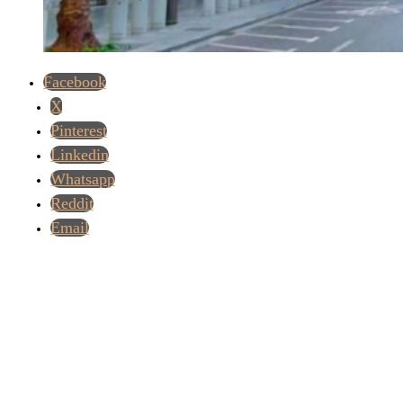
Facebook
X
Pinterest
Linkedin
Whatsapp
Reddit
Email