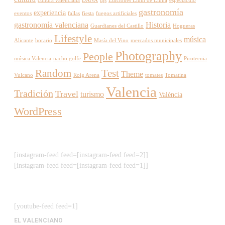
cultura valenciana
DANA
djs
Ediciones Llum de Lluna
espectáculo
gastronomía
experiencia
eventos
fallas
fiesta
fuegos artificiales
gastronomía valenciana
Historia
Guardianes del Castillo
Hogueras
Lifestyle
música
Alicante
horario
Masía del Vino
mercados municipales
Photography
People
música Valencia
nacho golfe
Pirotecnia
Random
Test
Theme
Vulcano
Roig Arena
tomates
Tomatina
Valencia
Tradición
Travel
turismo
València
WordPress
[instagram-feed feed=[instagram-feed feed=2]]
[instagram-feed feed=[instagram-feed feed=1]]
[youtube-feed feed=1]
EL VALENCIANO