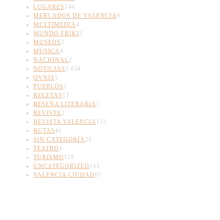
LUGARES
144
MERCADOS DE VALENCIA
9
MULTIMEDIA
4
MUNDO FRIKI
2
MUSEOS
2
MÚSICA
4
NACIONAL
2
NOTICIAS
2.034
OVNIS
5
PUEBLOS
5
RECETAS
13
RESEÑA LITERARIA
1
REVISTA
2
REVISTA VALENCIA
112
RUTAS
41
SIN CATEGORÍA
23
TEATRO
1
TURISMO
129
UNCATEGORIZED
145
VALENCIA CIUDAD
67