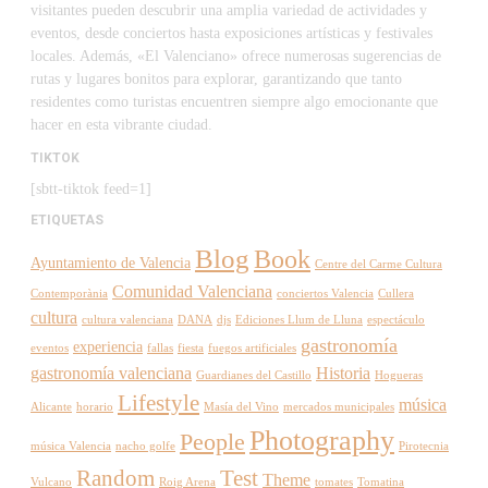
visitantes pueden descubrir una amplia variedad de actividades y
eventos, desde conciertos hasta exposiciones artísticas y festivales
locales. Además, «El Valenciano» ofrece numerosas sugerencias de
rutas y lugares bonitos para explorar, garantizando que tanto
residentes como turistas encuentren siempre algo emocionante que
hacer en esta vibrante ciudad.
TIKTOK
[sbtt-tiktok feed=1]
ETIQUETAS
Blog
Book
Ayuntamiento de Valencia
Centre del Carme Cultura
Comunidad Valenciana
Contemporània
conciertos Valencia
Cullera
cultura
cultura valenciana
DANA
djs
Ediciones Llum de Lluna
espectáculo
gastronomía
experiencia
eventos
fallas
fiesta
fuegos artificiales
gastronomía valenciana
Historia
Guardianes del Castillo
Hogueras
Lifestyle
música
Alicante
horario
Masía del Vino
mercados municipales
Photography
People
música Valencia
nacho golfe
Pirotecnia
Random
Test
Theme
Vulcano
Roig Arena
tomates
Tomatina