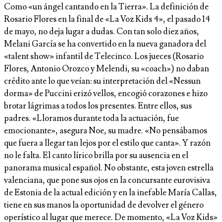
Como «un ángel cantando en la Tierra». La definición de
Rosario Flores en la final de «La Voz Kids 4», el pasado 14
de mayo, no deja lugar a dudas. Con tan solo diez años,
Melani García se ha convertido en la nueva ganadora del
«talent show» infantil de Telecinco. Los jueces (Rosario
Flores, Antonio Orozco y Melendi, su «coach») no daban
crédito ante lo que veían: su interpretación del «Nessun
dorma» de Puccini erizó vellos, encogió corazones e hizo
brotar lágrimas a todos los presentes. Entre ellos, sus
padres. «Lloramos durante toda la actuación, fue
emocionante», asegura Noe, su madre. «No pensábamos
que fuera a llegar tan lejos por el estilo que canta». Y razón
no le falta. El canto lírico brilla por su ausencia en el
panorama musical español. No obstante, esta joven estrella
valenciana, que pone sus ojos en la concursante eurovisiva
de Estonia de la actual edición y en la inefable María Callas,
tiene en sus manos la oportunidad de devolver el género
operístico al lugar que merece. De momento, «La Voz Kids»