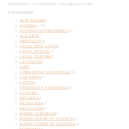
emocionante, «El Valenciano» tiene algo para todos.
CATEGORIES
ACTUALIDAD
2
AGENDA
2.159
AGENDA GASTRONÓMICA
37
ALICANTE
2
ARTÍCULOS
26
CANAL EDUCACIÓN
3
CANAL OCULTO
78
CANAL TURISMO
1
CASTELLÓN
1
CINE
1
COMUNIDAD VALENCIANA
36
CON NIÑOS
11
CONTES
1
CRIMINALES Y ASESINOS
24
CULTURA
3
DEPORTES
8
DESTACADA
27
DESTACADO
11
DONDE ALMORZAR
6
DONDE CENAR EN VALENCIA
2
DONDE COMER EN VALENCIA
10