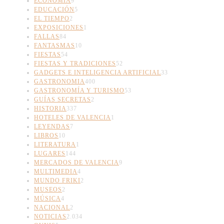
ECONOMÍA
9
EDUCACIÓN
5
EL TIEMPO
2
EXPOSICIONES
1
FALLAS
84
FANTASMAS
10
FIESTAS
54
FIESTAS Y TRADICIONES
52
GADGETS E INTELIGENCIA ARTIFICIAL
33
GASTRONOMIA
400
GASTRONOMÍA Y TURISMO
53
GUÍAS SECRETAS
2
HISTORIA
337
HOTELES DE VALENCIA
1
LEYENDAS
7
LIBROS
10
LITERATURA
1
LUGARES
144
MERCADOS DE VALENCIA
9
MULTIMEDIA
4
MUNDO FRIKI
2
MUSEOS
2
MÚSICA
4
NACIONAL
2
NOTICIAS
2.034