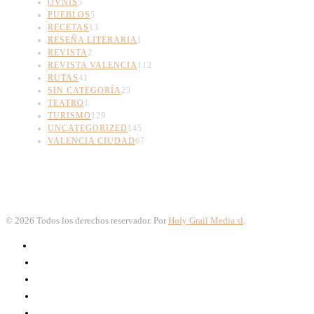
OVNIS
5
PUEBLOS
5
RECETAS
13
RESEÑA LITERARIA
1
REVISTA
2
REVISTA VALENCIA
112
RUTAS
41
SIN CATEGORÍA
23
TEATRO
1
TURISMO
129
UNCATEGORIZED
145
VALENCIA CIUDAD
67
©
2026
Todos los derechos reservador. Por
Holy Grail Media sl
.