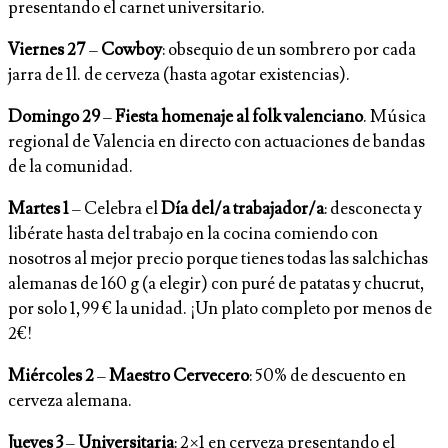
presentando el carnet universitario.
Viernes 27
–
Cowboy
: obsequio de un sombrero por cada
jarra de 1l. de cerveza (hasta agotar existencias).
Domingo 29
–
Fiesta homenaje al folk valenciano
. Música
regional de Valencia en directo con actuaciones de bandas
de la comunidad.
Martes 1
– Celebra el
Día del/a trabajador/a
: desconecta y
libérate hasta del trabajo en la cocina comiendo con
nosotros al mejor precio porque tienes todas las salchichas
alemanas de 160 g (a elegir) con puré de patatas y chucrut,
por solo 1,99 € la unidad. ¡Un plato completo por menos de
2€!
Miércoles 2
–
Maestro Cervecero
: 50% de descuento en
cerveza alemana.
Jueves 3
–
Universitaria
: 2×1 en cerveza presentando el