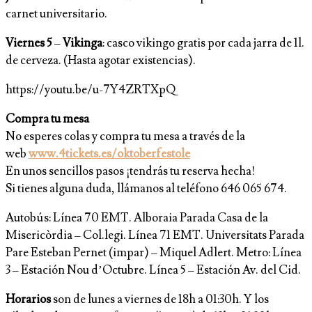
carnet universitario.
Viernes 5
–
Vikinga
: casco vikingo gratis por cada jarra de 1l.
de cerveza. (Hasta agotar existencias).
https://youtu.be/u-7Y4ZRTXpQ
Compra tu mesa
No esperes colas y compra tu mesa a través de la
web
www.4tickets.es/oktoberfestole
En unos sencillos pasos ¡tendrás tu reserva hecha!
Si tienes alguna duda, llámanos al teléfono 646 065 674.
Autobús: Línea 70 EMT. Alboraia Parada Casa de la
Misericòrdia – Col.legi. Línea 71 EMT. Universitats Parada
Pare Esteban Pernet (impar) – Miquel Adlert. Metro: Línea
3 – Estación Nou d’Octubre. Línea 5 – Estación Av. del Cid.
Horarios
son de lunes a viernes de 18h a 01:30h. Y los