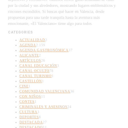
por la ciudad y sus alrededores, mostrando lugares emblemáticos y
rincones escondidos. Si buscas qué hacer en Valencia, desde
propuestas para una tarde tranquila hasta la aventura más
emocionante, «El Valenciano» tiene algo para todos.
CATEGORIES
ACTUALIDAD
2
AGENDA
2.159
AGENDA GASTRONÓMICA
37
ALICANTE
2
ARTÍCULOS
26
CANAL EDUCACIÓN
3
CANAL OCULTO
78
CANAL TURISMO
1
CASTELLÓN
1
CINE
1
COMUNIDAD VALENCIANA
36
CON NIÑOS
11
CONTES
1
CRIMINALES Y ASESINOS
24
CULTURA
3
DEPORTES
8
DESTACADA
27
DESTACADO
11