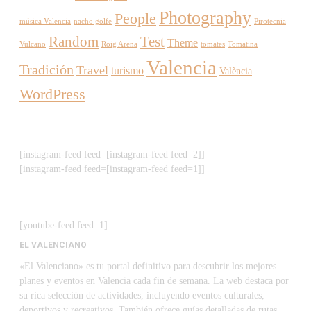
Photography
People
música Valencia
nacho golfe
Pirotecnia
Random
Test
Theme
Vulcano
Roig Arena
tomates
Tomatina
Valencia
Tradición
Travel
turismo
València
WordPress
[instagram-feed feed=[instagram-feed feed=2]]
[instagram-feed feed=[instagram-feed feed=1]]
[youtube-feed feed=1]
EL VALENCIANO
«El Valenciano» es tu portal definitivo para descubrir los mejores
planes y eventos en Valencia cada fin de semana. La web destaca por
su rica selección de actividades, incluyendo eventos culturales,
deportivos y recreativos. También ofrece guías detalladas de rutas