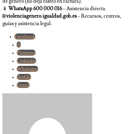
de género (no deja rastro en factura).
📱
WhatsApp 600 000 016
– Asistencia directa.
🌐
violenciagenero.igualdad.gob.es
– Recursos, centros,
guías y asistencia legal.
Facebook
X
Pinterest
Linkedin
Whatsapp
Reddit
Email