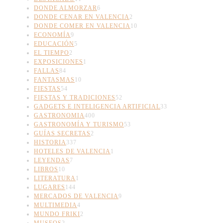
DONDE ALMORZAR
6
DONDE CENAR EN VALENCIA
2
DONDE COMER EN VALENCIA
10
ECONOMÍA
9
EDUCACIÓN
5
EL TIEMPO
2
EXPOSICIONES
1
FALLAS
84
FANTASMAS
10
FIESTAS
54
FIESTAS Y TRADICIONES
52
GADGETS E INTELIGENCIA ARTIFICIAL
33
GASTRONOMIA
400
GASTRONOMÍA Y TURISMO
53
GUÍAS SECRETAS
2
HISTORIA
337
HOTELES DE VALENCIA
1
LEYENDAS
7
LIBROS
10
LITERATURA
1
LUGARES
144
MERCADOS DE VALENCIA
9
MULTIMEDIA
4
MUNDO FRIKI
2