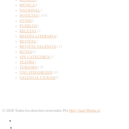
MUSEOS
2
MÚSICA
4
NACIONAL
2
NOTICIAS
2.034
OVNIS
5
PUEBLOS
5
RECETAS
13
RESEÑA LITERARIA
1
REVISTA
2
REVISTA VALENCIA
112
RUTAS
41
SIN CATEGORÍA
23
TEATRO
1
TURISMO
129
UNCATEGORIZED
145
VALENCIA CIUDAD
67
©
2026
Todos los derechos reservador. Por
Holy Grail Media sl
.