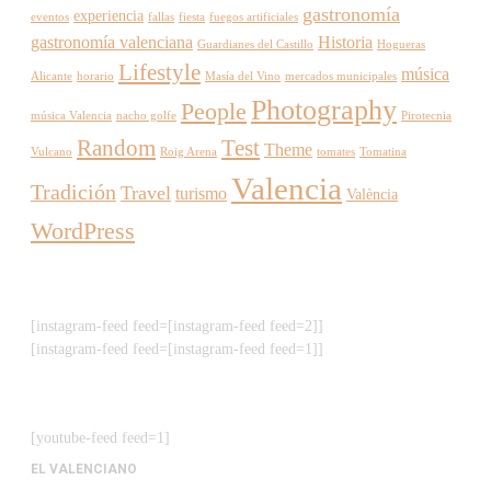
gastronomía
experiencia
eventos
fallas
fiesta
fuegos artificiales
gastronomía valenciana
Historia
Guardianes del Castillo
Hogueras
Lifestyle
música
Alicante
horario
Masía del Vino
mercados municipales
Photography
People
música Valencia
nacho golfe
Pirotecnia
Random
Test
Theme
Vulcano
Roig Arena
tomates
Tomatina
Valencia
Tradición
Travel
turismo
València
WordPress
[instagram-feed feed=[instagram-feed feed=2]]
[instagram-feed feed=[instagram-feed feed=1]]
[youtube-feed feed=1]
EL VALENCIANO