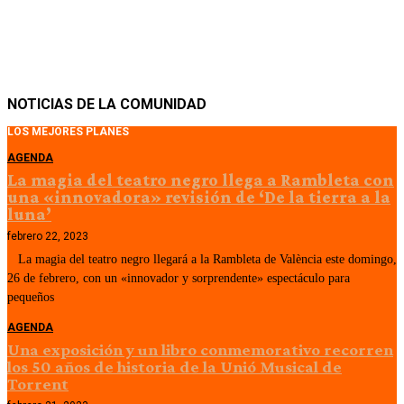
NOTICIAS DE LA COMUNIDAD
LOS MEJORES PLANES
AGENDA
La magia del teatro negro llega a Rambleta con
una «innovadora» revisión de ‘De la tierra a la
luna’
febrero 22, 2023
La magia del teatro negro llegará a la Rambleta de València este domingo,
26 de febrero, con un «innovador y sorprendente» espectáculo para
pequeños
AGENDA
Una exposición y un libro conmemorativo recorren
los 50 años de historia de la Unió Musical de
Torrent