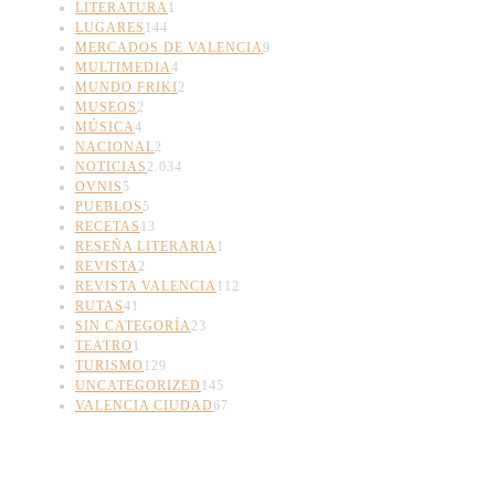
LITERATURA
1
LUGARES
144
MERCADOS DE VALENCIA
9
MULTIMEDIA
4
MUNDO FRIKI
2
MUSEOS
2
MÚSICA
4
NACIONAL
2
NOTICIAS
2.034
OVNIS
5
PUEBLOS
5
RECETAS
13
RESEÑA LITERARIA
1
REVISTA
2
REVISTA VALENCIA
112
RUTAS
41
SIN CATEGORÍA
23
TEATRO
1
TURISMO
129
UNCATEGORIZED
145
VALENCIA CIUDAD
67