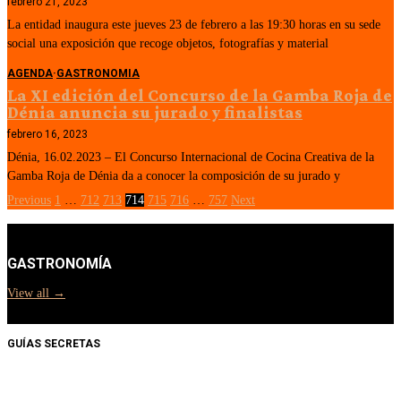
febrero 21, 2023
La entidad inaugura este jueves 23 de febrero a las 19:30 horas en su sede
social una exposición que recoge objetos, fotografías y material
AGENDA
·
GASTRONOMIA
La XI edición del Concurso de la Gamba Roja de
Dénia anuncia su jurado y finalistas
febrero 16, 2023
Dénia, 16.02.2023 – El Concurso Internacional de Cocina Creativa de la
Gamba Roja de Dénia da a conocer la composición de su jurado y
Previous
1
…
712
713
714
715
716
…
757
Next
GASTRONOMÍA
View all →
GUÍAS SECRETAS