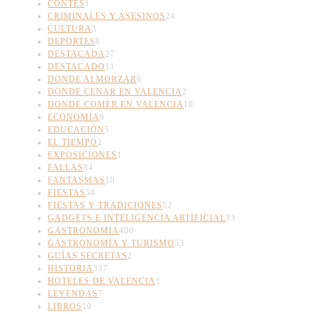
CONTES
1
CRIMINALES Y ASESINOS
24
CULTURA
3
DEPORTES
8
DESTACADA
27
DESTACADO
11
DONDE ALMORZAR
6
DONDE CENAR EN VALENCIA
2
DONDE COMER EN VALENCIA
10
ECONOMÍA
9
EDUCACIÓN
5
EL TIEMPO
2
EXPOSICIONES
1
FALLAS
84
FANTASMAS
10
FIESTAS
54
FIESTAS Y TRADICIONES
52
GADGETS E INTELIGENCIA ARTIFICIAL
33
GASTRONOMIA
400
GASTRONOMÍA Y TURISMO
53
GUÍAS SECRETAS
2
HISTORIA
337
HOTELES DE VALENCIA
1
LEYENDAS
7
LIBROS
10