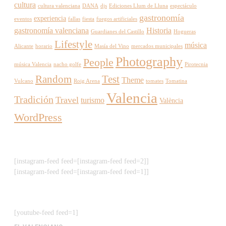
cultura
cultura valenciana
DANA
djs
Ediciones Llum de Lluna
espectáculo
gastronomía
experiencia
eventos
fallas
fiesta
fuegos artificiales
gastronomía valenciana
Historia
Guardianes del Castillo
Hogueras
Lifestyle
música
Alicante
horario
Masía del Vino
mercados municipales
Photography
People
música Valencia
nacho golfe
Pirotecnia
Random
Test
Theme
Vulcano
Roig Arena
tomates
Tomatina
Valencia
Tradición
Travel
turismo
València
WordPress
[instagram-feed feed=[instagram-feed feed=2]]
[instagram-feed feed=[instagram-feed feed=1]]
[youtube-feed feed=1]