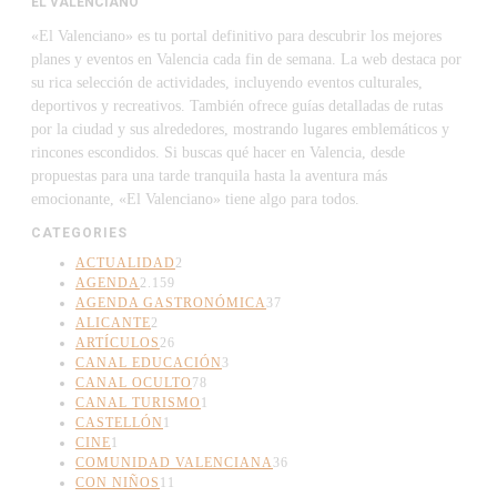
EL VALENCIANO
«El Valenciano» es tu portal definitivo para descubrir los mejores
planes y eventos en Valencia cada fin de semana. La web destaca por
su rica selección de actividades, incluyendo eventos culturales,
deportivos y recreativos. También ofrece guías detalladas de rutas
por la ciudad y sus alrededores, mostrando lugares emblemáticos y
rincones escondidos. Si buscas qué hacer en Valencia, desde
propuestas para una tarde tranquila hasta la aventura más
emocionante, «El Valenciano» tiene algo para todos.
CATEGORIES
ACTUALIDAD
2
AGENDA
2.159
AGENDA GASTRONÓMICA
37
ALICANTE
2
ARTÍCULOS
26
CANAL EDUCACIÓN
3
CANAL OCULTO
78
CANAL TURISMO
1
CASTELLÓN
1
CINE
1
COMUNIDAD VALENCIANA
36
CON NIÑOS
11