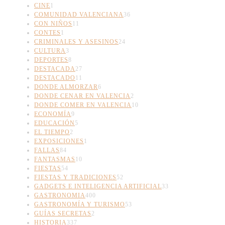
CINE
1
COMUNIDAD VALENCIANA
36
CON NIÑOS
11
CONTES
1
CRIMINALES Y ASESINOS
24
CULTURA
3
DEPORTES
8
DESTACADA
27
DESTACADO
11
DONDE ALMORZAR
6
DONDE CENAR EN VALENCIA
2
DONDE COMER EN VALENCIA
10
ECONOMÍA
9
EDUCACIÓN
5
EL TIEMPO
2
EXPOSICIONES
1
FALLAS
84
FANTASMAS
10
FIESTAS
54
FIESTAS Y TRADICIONES
52
GADGETS E INTELIGENCIA ARTIFICIAL
33
GASTRONOMIA
400
GASTRONOMÍA Y TURISMO
53
GUÍAS SECRETAS
2
HISTORIA
337