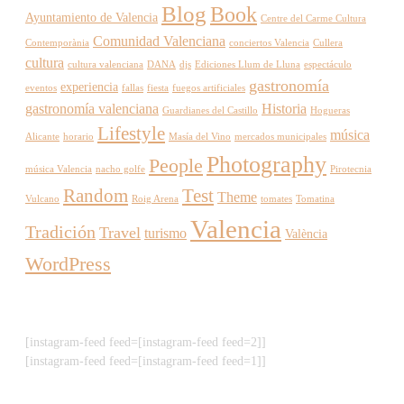
Blog
Book
Ayuntamiento de Valencia
Centre del Carme Cultura
Comunidad Valenciana
Contemporània
conciertos Valencia
Cullera
cultura
cultura valenciana
DANA
djs
Ediciones Llum de Lluna
espectáculo
gastronomía
experiencia
eventos
fallas
fiesta
fuegos artificiales
gastronomía valenciana
Historia
Guardianes del Castillo
Hogueras
Lifestyle
música
Alicante
horario
Masía del Vino
mercados municipales
Photography
People
música Valencia
nacho golfe
Pirotecnia
Random
Test
Theme
Vulcano
Roig Arena
tomates
Tomatina
Valencia
Tradición
Travel
turismo
València
WordPress
[instagram-feed feed=[instagram-feed feed=2]]
[instagram-feed feed=[instagram-feed feed=1]]