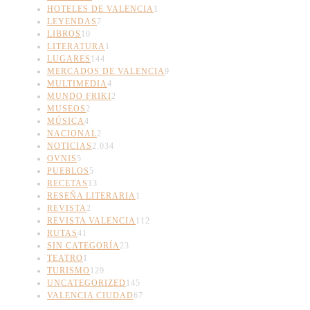
HOTELES DE VALENCIA
1
LEYENDAS
7
LIBROS
10
LITERATURA
1
LUGARES
144
MERCADOS DE VALENCIA
9
MULTIMEDIA
4
MUNDO FRIKI
2
MUSEOS
2
MÚSICA
4
NACIONAL
2
NOTICIAS
2.034
OVNIS
5
PUEBLOS
5
RECETAS
13
RESEÑA LITERARIA
1
REVISTA
2
REVISTA VALENCIA
112
RUTAS
41
SIN CATEGORÍA
23
TEATRO
1
TURISMO
129
UNCATEGORIZED
145
VALENCIA CIUDAD
67