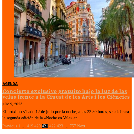
AGENDA
Concierto exclusivo gratuito bajo la luz de las
velas frente a la Ciutat de les Arts i les Ciències
julio 9, 2025
El próximo sábado 12 de julio por la noche, a las 22:30 horas, se celebrará
la segunda edición de la «Noche en Vela» en
Previous
1
…
419
420
421
422
423
…
757
Next