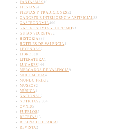
FANTASMAS
10
FIESTAS
54
FIESTAS Y TRADICIONES
52
GADGETS E INTELIGENCIA ARTIFICIAL
33
GASTRONOMIA
400
GASTRONOMÍA Y TURISMO
53
GUÍAS SECRETAS
2
HISTORIA
337
HOTELES DE VALENCIA
1
LEYENDAS
7
LIBROS
10
LITERATURA
1
LUGARES
144
MERCADOS DE VALENCIA
9
MULTIMEDIA
4
MUNDO FRIKI
2
MUSEOS
2
MÚSICA
4
NACIONAL
2
NOTICIAS
2.034
OVNIS
5
PUEBLOS
5
RECETAS
13
RESEÑA LITERARIA
1
REVISTA
2