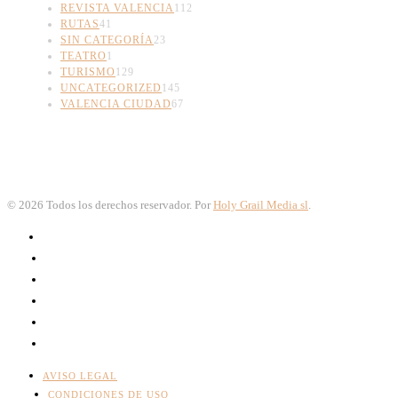
REVISTA VALENCIA
112
RUTAS
41
SIN CATEGORÍA
23
TEATRO
1
TURISMO
129
UNCATEGORIZED
145
VALENCIA CIUDAD
67
©
2026
Todos los derechos reservador. Por
Holy Grail Media sl
.
AVISO LEGAL
CONDICIONES DE USO