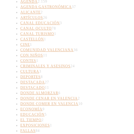
AGENDA
2.159
AGENDA GASTRONÓMICA
37
ALICANTE
2
ARTÍCULOS
26
CANAL EDUCACIÓN
3
CANAL OCULTO
78
CANAL TURISMO
1
CASTELLÓN
1
CINE
1
COMUNIDAD VALENCIANA
36
CON NIÑOS
11
CONTES
1
CRIMINALES Y ASESINOS
24
CULTURA
3
DEPORTES
8
DESTACADA
27
DESTACADO
11
DONDE ALMORZAR
6
DONDE CENAR EN VALENCIA
2
DONDE COMER EN VALENCIA
10
ECONOMÍA
9
EDUCACIÓN
5
EL TIEMPO
2
EXPOSICIONES
1
FALLAS
84