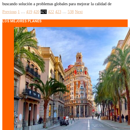
buscando solución a problemas globales para mejorar la calidad de
Previous
1
…
419
420
421
422
423
…
538
Next
LOS MEJORES PLANES