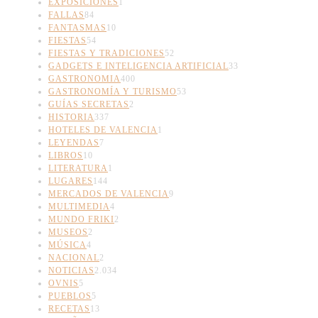
EXPOSICIONES
1
FALLAS
84
FANTASMAS
10
FIESTAS
54
FIESTAS Y TRADICIONES
52
GADGETS E INTELIGENCIA ARTIFICIAL
33
GASTRONOMIA
400
GASTRONOMÍA Y TURISMO
53
GUÍAS SECRETAS
2
HISTORIA
337
HOTELES DE VALENCIA
1
LEYENDAS
7
LIBROS
10
LITERATURA
1
LUGARES
144
MERCADOS DE VALENCIA
9
MULTIMEDIA
4
MUNDO FRIKI
2
MUSEOS
2
MÚSICA
4
NACIONAL
2
NOTICIAS
2.034
OVNIS
5
PUEBLOS
5
RECETAS
13