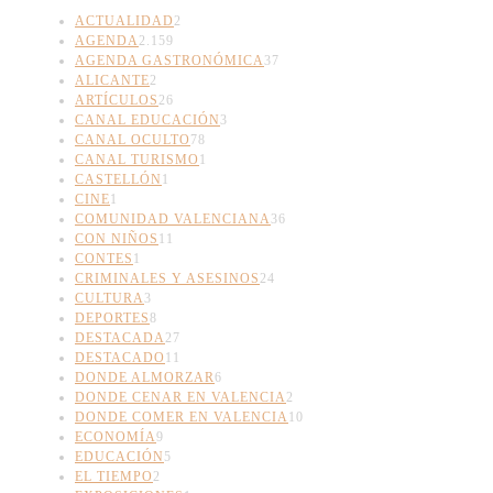
ACTUALIDAD
2
AGENDA
2.159
AGENDA GASTRONÓMICA
37
ALICANTE
2
ARTÍCULOS
26
CANAL EDUCACIÓN
3
CANAL OCULTO
78
CANAL TURISMO
1
CASTELLÓN
1
CINE
1
COMUNIDAD VALENCIANA
36
CON NIÑOS
11
CONTES
1
CRIMINALES Y ASESINOS
24
CULTURA
3
DEPORTES
8
DESTACADA
27
DESTACADO
11
DONDE ALMORZAR
6
DONDE CENAR EN VALENCIA
2
DONDE COMER EN VALENCIA
10
ECONOMÍA
9
EDUCACIÓN
5
EL TIEMPO
2