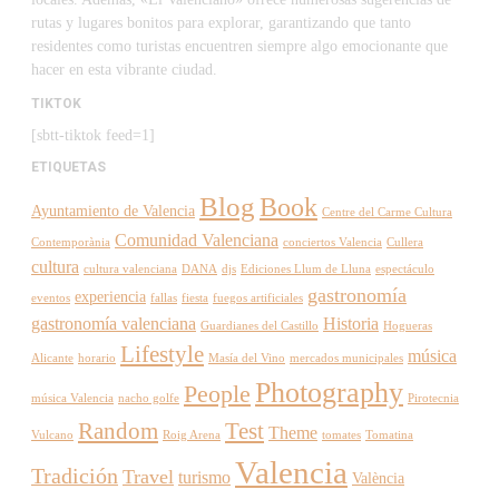
rutas y lugares bonitos para explorar, garantizando que tanto
residentes como turistas encuentren siempre algo emocionante que
hacer en esta vibrante ciudad.
TIKTOK
[sbtt-tiktok feed=1]
ETIQUETAS
Blog
Book
Ayuntamiento de Valencia
Centre del Carme Cultura
Comunidad Valenciana
Contemporània
conciertos Valencia
Cullera
cultura
cultura valenciana
DANA
djs
Ediciones Llum de Lluna
espectáculo
gastronomía
experiencia
eventos
fallas
fiesta
fuegos artificiales
gastronomía valenciana
Historia
Guardianes del Castillo
Hogueras
Lifestyle
música
Alicante
horario
Masía del Vino
mercados municipales
Photography
People
música Valencia
nacho golfe
Pirotecnia
Random
Test
Theme
Vulcano
Roig Arena
tomates
Tomatina
Valencia
Tradición
Travel
turismo
València