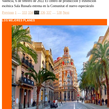
València, 6 de febrero de 2022 El centro de producción y exhibición
escénica Sala Russafa estrena en la Comunitat el nuevo espectáculo
Previous
1
…
333
334
335
336
337
…
538
Next
LOS MEJORES PLANES