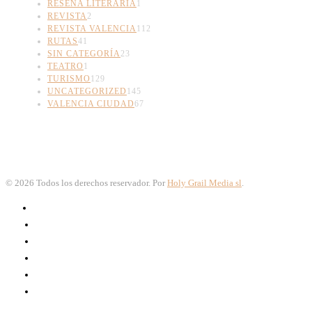
RESEÑA LITERARIA
1
REVISTA
2
REVISTA VALENCIA
112
RUTAS
41
SIN CATEGORÍA
23
TEATRO
1
TURISMO
129
UNCATEGORIZED
145
VALENCIA CIUDAD
67
©
2026
Todos los derechos reservador. Por
Holy Grail Media sl
.