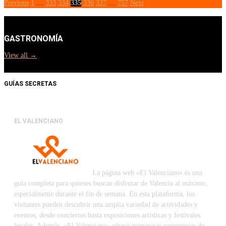
Previous
1
…
333
334
335
336
337
…
757
Next
GASTRONOMÍA
View all →
GUÍAS SECRETAS
EL VALENCIANO
La página web «El Valenciano» es una
guía completa para quienes buscan disfrutar de Valencia al máximo,
especialmente durante el fin de semana. En esta plataforma, los
visitantes pueden descubrir una amplia variedad de actividades y
eventos, desde conciertos hasta exposiciones artísticas y festivales
locales. Además, «El Valenciano» ofrece numerosas sugerencias de