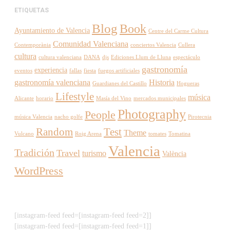
ETIQUETAS
Blog
Book
Ayuntamiento de Valencia
Centre del Carme Cultura
Comunidad Valenciana
Contemporània
conciertos Valencia
Cullera
cultura
cultura valenciana
DANA
djs
Ediciones Llum de Lluna
espectáculo
gastronomía
experiencia
eventos
fallas
fiesta
fuegos artificiales
gastronomía valenciana
Historia
Guardianes del Castillo
Hogueras
Lifestyle
música
Alicante
horario
Masía del Vino
mercados municipales
Photography
People
música Valencia
nacho golfe
Pirotecnia
Random
Test
Theme
Vulcano
Roig Arena
tomates
Tomatina
Valencia
Tradición
Travel
turismo
València
WordPress
[instagram-feed feed=[instagram-feed feed=2]]
[instagram-feed feed=[instagram-feed feed=1]]