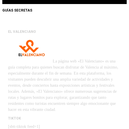
GUÍAS SECRETAS
EL VALENCIANO
La página web «El Valenciano» es una
guía completa para quienes buscan disfrutar de Valencia al máximo,
especialmente durante el fin de semana. En esta plataforma, los
visitantes pueden descubrir una amplia variedad de actividades y
eventos, desde conciertos hasta exposiciones artísticas y festivales
locales. Además, «El Valenciano» ofrece numerosas sugerencias de
rutas y lugares bonitos para explorar, garantizando que tanto
residentes como turistas encuentren siempre algo emocionante que
hacer en esta vibrante ciudad.
TIKTOK
[sbtt-tiktok feed=1]