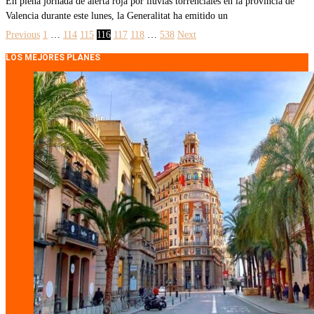
En plena jornada de alerta roja por lluvias torrenciales en la provincia de
Valencia durante este lunes, la Generalitat ha emitido un
Previous
1
…
114
115
116
117
118
…
538
Next
LOS MEJORES PLANES