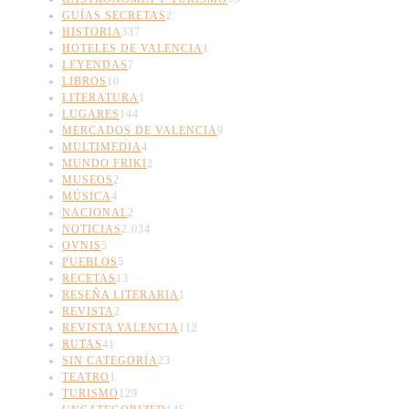
GUÍAS SECRETAS
2
HISTORIA
337
HOTELES DE VALENCIA
1
LEYENDAS
7
LIBROS
10
LITERATURA
1
LUGARES
144
MERCADOS DE VALENCIA
9
MULTIMEDIA
4
MUNDO FRIKI
2
MUSEOS
2
MÚSICA
4
NACIONAL
2
NOTICIAS
2.034
OVNIS
5
PUEBLOS
5
RECETAS
13
RESEÑA LITERARIA
1
REVISTA
2
REVISTA VALENCIA
112
RUTAS
41
SIN CATEGORÍA
23
TEATRO
1
TURISMO
129