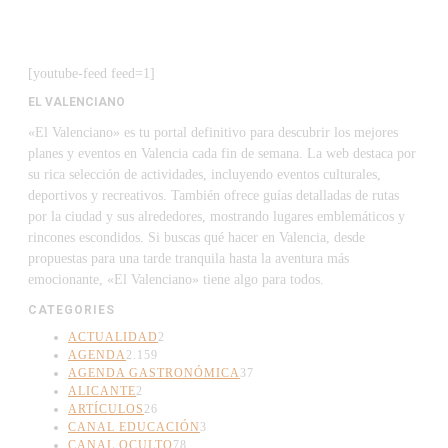
[youtube-feed feed=1]
EL VALENCIANO
«El Valenciano» es tu portal definitivo para descubrir los mejores
planes y eventos en Valencia cada fin de semana. La web destaca por
su rica selección de actividades, incluyendo eventos culturales,
deportivos y recreativos. También ofrece guías detalladas de rutas
por la ciudad y sus alrededores, mostrando lugares emblemáticos y
rincones escondidos. Si buscas qué hacer en Valencia, desde
propuestas para una tarde tranquila hasta la aventura más
emocionante, «El Valenciano» tiene algo para todos.
CATEGORIES
ACTUALIDAD
2
AGENDA
2.159
AGENDA GASTRONÓMICA
37
ALICANTE
2
ARTÍCULOS
26
CANAL EDUCACIÓN
3
CANAL OCULTO
78