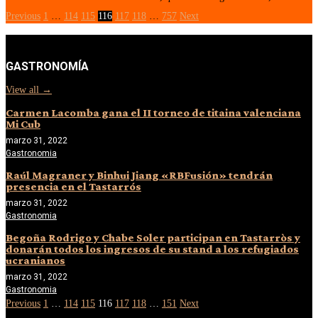
Previous
1
…
114
115
116
117
118
…
757
Next
GASTRONOMÍA
View all →
Carmen Lacomba gana el II torneo de titaina valenciana
Mi Cub
marzo 31, 2022
Gastronomia
Raúl Magraner y Binhui Jiang «RBFusión» tendrán
presencia en el Tastarrós
marzo 31, 2022
Gastronomia
Begoña Rodrigo y Chabe Soler participan en Tastarròs y
donarán todos los ingresos de su stand a los refugiados
ucranianos
marzo 31, 2022
Gastronomia
Previous
1
…
114
115
116
117
118
…
151
Next