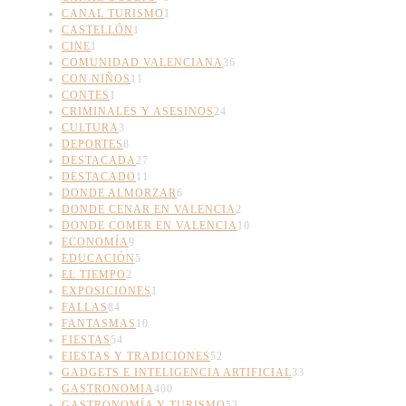
CANAL TURISMO
1
CASTELLÓN
1
CINE
1
COMUNIDAD VALENCIANA
36
CON NIÑOS
11
CONTES
1
CRIMINALES Y ASESINOS
24
CULTURA
3
DEPORTES
8
DESTACADA
27
DESTACADO
11
DONDE ALMORZAR
6
DONDE CENAR EN VALENCIA
2
DONDE COMER EN VALENCIA
10
ECONOMÍA
9
EDUCACIÓN
5
EL TIEMPO
2
EXPOSICIONES
1
FALLAS
84
FANTASMAS
10
FIESTAS
54
FIESTAS Y TRADICIONES
52
GADGETS E INTELIGENCIA ARTIFICIAL
33
GASTRONOMIA
400
GASTRONOMÍA Y TURISMO
53