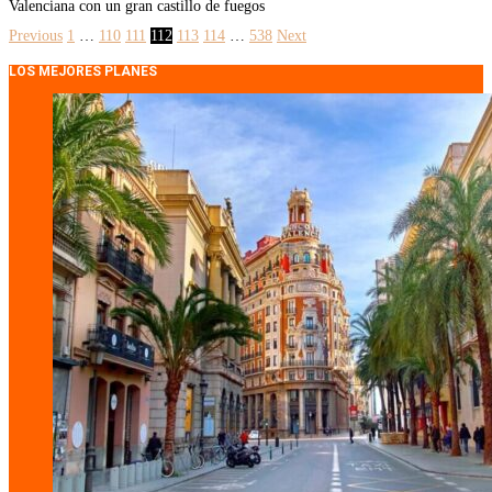
Valenciana con un gran castillo de fuegos
Previous
1
…
110
111
112
113
114
…
538
Next
LOS MEJORES PLANES