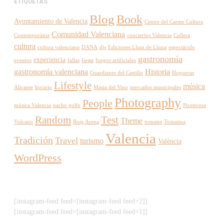
ETIQUETAS
Blog
Book
Ayuntamiento de Valencia
Centre del Carme Cultura
Comunidad Valenciana
Contemporània
conciertos Valencia
Cullera
cultura
cultura valenciana
DANA
djs
Ediciones Llum de Lluna
espectáculo
gastronomía
experiencia
eventos
fallas
fiesta
fuegos artificiales
gastronomía valenciana
Historia
Guardianes del Castillo
Hogueras
Lifestyle
música
Alicante
horario
Masía del Vino
mercados municipales
Photography
People
música Valencia
nacho golfe
Pirotecnia
Random
Test
Theme
Vulcano
Roig Arena
tomates
Tomatina
Valencia
Tradición
Travel
turismo
València
WordPress
[instagram-feed feed=[instagram-feed feed=2]]
[instagram-feed feed=[instagram-feed feed=1]]