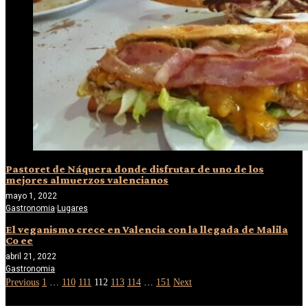
Pastoret de Náquera donde disfrutar de uno de los
mejores almuerzos valencianos
mayo 1, 2022
Gastronomia
·
Lugares
El veganismo crece en Valencia con la llegada de Malila
Co ee
abril 21, 2022
Gastronomia
Previous
1
…
110
111
112
113
114
…
151
Next