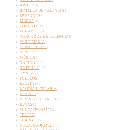
HISTORIA
337
HOTELES DE VALENCIA
1
LEYENDAS
7
LIBROS
10
LITERATURA
1
LUGARES
144
MERCADOS DE VALENCIA
9
MULTIMEDIA
4
MUNDO FRIKI
2
MUSEOS
2
MÚSICA
4
NACIONAL
2
NOTICIAS
2.034
OVNIS
5
PUEBLOS
5
RECETAS
13
RESEÑA LITERARIA
1
REVISTA
2
REVISTA VALENCIA
112
RUTAS
41
SIN CATEGORÍA
23
TEATRO
1
TURISMO
129
UNCATEGORIZED
145