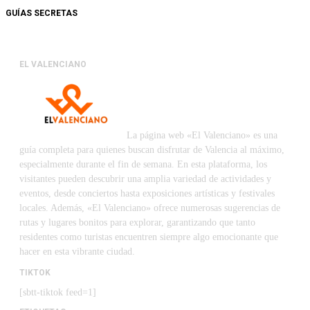
GUÍAS SECRETAS
EL VALENCIANO
La página web «El Valenciano» es una
guía completa para quienes buscan disfrutar de Valencia al máximo,
especialmente durante el fin de semana. En esta plataforma, los
visitantes pueden descubrir una amplia variedad de actividades y
eventos, desde conciertos hasta exposiciones artísticas y festivales
locales. Además, «El Valenciano» ofrece numerosas sugerencias de
rutas y lugares bonitos para explorar, garantizando que tanto
residentes como turistas encuentren siempre algo emocionante que
hacer en esta vibrante ciudad.
TIKTOK
[sbtt-tiktok feed=1]