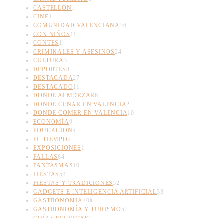
CASTELLÓN
1
CINE
1
COMUNIDAD VALENCIANA
36
CON NIÑOS
11
CONTES
1
CRIMINALES Y ASESINOS
24
CULTURA
3
DEPORTES
8
DESTACADA
27
DESTACADO
11
DONDE ALMORZAR
6
DONDE CENAR EN VALENCIA
2
DONDE COMER EN VALENCIA
10
ECONOMÍA
9
EDUCACIÓN
5
EL TIEMPO
2
EXPOSICIONES
1
FALLAS
84
FANTASMAS
10
FIESTAS
54
FIESTAS Y TRADICIONES
52
GADGETS E INTELIGENCIA ARTIFICIAL
33
GASTRONOMIA
400
GASTRONOMÍA Y TURISMO
53
GUÍAS SECRETAS
2