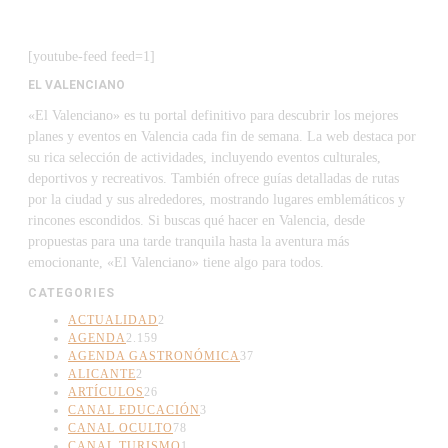
[youtube-feed feed=1]
EL VALENCIANO
«El Valenciano» es tu portal definitivo para descubrir los mejores
planes y eventos en Valencia cada fin de semana. La web destaca por
su rica selección de actividades, incluyendo eventos culturales,
deportivos y recreativos. También ofrece guías detalladas de rutas
por la ciudad y sus alrededores, mostrando lugares emblemáticos y
rincones escondidos. Si buscas qué hacer en Valencia, desde
propuestas para una tarde tranquila hasta la aventura más
emocionante, «El Valenciano» tiene algo para todos.
CATEGORIES
ACTUALIDAD
2
AGENDA
2.159
AGENDA GASTRONÓMICA
37
ALICANTE
2
ARTÍCULOS
26
CANAL EDUCACIÓN
3
CANAL OCULTO
78
CANAL TURISMO
1