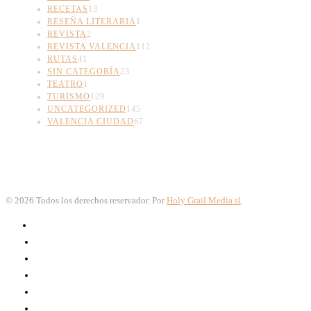
RECETAS
13
RESEÑA LITERARIA
1
REVISTA
2
REVISTA VALENCIA
112
RUTAS
41
SIN CATEGORÍA
23
TEATRO
1
TURISMO
129
UNCATEGORIZED
145
VALENCIA CIUDAD
67
©
2026
Todos los derechos reservador. Por
Holy Grail Media sl
.