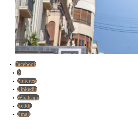
Facebook
X
Pinterest
Linkedin
Whatsapp
Reddit
Email