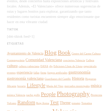
eventos, desde conciertos hasta exposiciones artísticas y festivales
locales. Además, «El Valenciano» ofrece numerosas sugerencias de
rutas y lugares bonitos para explorar, garantizando que tanto
residentes como turistas encuentren siempre algo emocionante que
hacer en esta vibrante ciudad.
TIKTOK
[sbtt-tiktok feed=1]
ETIQUETAS
Blog
Book
Ayuntamiento de Valencia
Centre del Carme Cultura
Comunidad Valenciana
Contemporània
conciertos Valencia
Cullera
cultura
cultura valenciana
DANA
djs
Ediciones Llum de Lluna
espectáculo
gastronomía
experiencia
eventos
fallas
fiesta
fuegos artificiales
gastronomía valenciana
Historia
Guardianes del Castillo
Hogueras
Lifestyle
música
Alicante
horario
Masía del Vino
mercados municipales
Photography
People
música Valencia
nacho golfe
Pirotecnia
Random
Test
Theme
Vulcano
Roig Arena
tomates
Tomatina