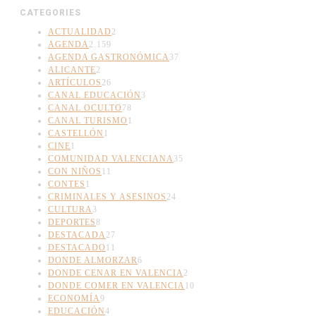
CATEGORIES
ACTUALIDAD
2
AGENDA
2.159
AGENDA GASTRONÓMICA
37
ALICANTE
2
ARTÍCULOS
26
CANAL EDUCACIÓN
3
CANAL OCULTO
78
CANAL TURISMO
1
CASTELLÓN
1
CINE
1
COMUNIDAD VALENCIANA
35
CON NIÑOS
11
CONTES
1
CRIMINALES Y ASESINOS
24
CULTURA
3
DEPORTES
8
DESTACADA
27
DESTACADO
11
DONDE ALMORZAR
6
DONDE CENAR EN VALENCIA
2
DONDE COMER EN VALENCIA
10
ECONOMÍA
9
EDUCACIÓN
4