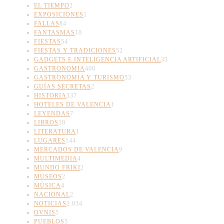
EL TIEMPO
2
EXPOSICIONES
1
FALLAS
84
FANTASMAS
10
FIESTAS
54
FIESTAS Y TRADICIONES
52
GADGETS E INTELIGENCIA ARTIFICIAL
33
GASTRONOMIA
400
GASTRONOMÍA Y TURISMO
53
GUÍAS SECRETAS
2
HISTORIA
337
HOTELES DE VALENCIA
1
LEYENDAS
7
LIBROS
10
LITERATURA
1
LUGARES
144
MERCADOS DE VALENCIA
9
MULTIMEDIA
4
MUNDO FRIKI
2
MUSEOS
2
MÚSICA
4
NACIONAL
2
NOTICIAS
2.034
OVNIS
5
PUEBLOS
5