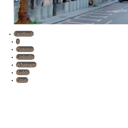
Facebook
X
Pinterest
Linkedin
Whatsapp
Reddit
Email