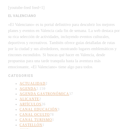
[youtube-feed feed=1]
EL VALENCIANO
«El Valenciano» es tu portal definitivo para descubrir los mejores
planes y eventos en Valencia cada fin de semana. La web destaca por
su rica selección de actividades, incluyendo eventos culturales,
deportivos y recreativos. También ofrece guías detalladas de rutas
por la ciudad y sus alrededores, mostrando lugares emblemáticos y
rincones escondidos. Si buscas qué hacer en Valencia, desde
propuestas para una tarde tranquila hasta la aventura más
emocionante, «El Valenciano» tiene algo para todos.
CATEGORIES
ACTUALIDAD
2
AGENDA
2.159
AGENDA GASTRONÓMICA
37
ALICANTE
2
ARTÍCULOS
26
CANAL EDUCACIÓN
3
CANAL OCULTO
78
CANAL TURISMO
1
CASTELLÓN
1