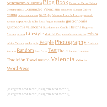
Blog
Book
Ayuntamiento de Valencia
Centre del Carme Cultura
Comunidad Valenciana
Contemporània
conciertos Valencia
Cullera
cultura
cultura valenciana
DANA
djs
Ediciones Llum de Lluna
espectáculo
gastronomía
experiencia
eventos
fallas
fiesta
fuegos artificiales
gastronomía valenciana
Historia
Guardianes del Castillo
Hogueras
Lifestyle
música
Alicante
horario
Masía del Vino
mercados municipales
Photography
People
música Valencia
nacho golfe
Pirotecnia
Random
Test
Theme
Vulcano
Roig Arena
tomates
Tomatina
Valencia
Tradición
Travel
turismo
València
WordPress
[instagram-feed feed=[instagram-feed feed=2]]
[instagram-feed feed=[instagram-feed feed=1]]