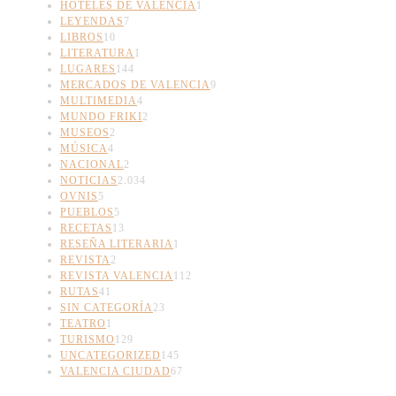
HOTELES DE VALENCIA
1
LEYENDAS
7
LIBROS
10
LITERATURA
1
LUGARES
144
MERCADOS DE VALENCIA
9
MULTIMEDIA
4
MUNDO FRIKI
2
MUSEOS
2
MÚSICA
4
NACIONAL
2
NOTICIAS
2.034
OVNIS
5
PUEBLOS
5
RECETAS
13
RESEÑA LITERARIA
1
REVISTA
2
REVISTA VALENCIA
112
RUTAS
41
SIN CATEGORÍA
23
TEATRO
1
TURISMO
129
UNCATEGORIZED
145
VALENCIA CIUDAD
67