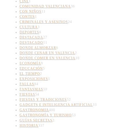
CINE
1
COMUNIDAD VALENCIANA
36
CON NIÑOS
11
CONTES
1
CRIMINALES Y ASESINOS
24
CULTURA
3
DEPORTES
8
DESTACADA
27
DESTACADO
11
DONDE ALMORZAR
6
DONDE CENAR EN VALENCIA
2
DONDE COMER EN VALENCIA
10
ECONOMÍA
9
EDUCACIÓN
5
EL TIEMPO
2
EXPOSICIONES
1
FALLAS
84
FANTASMAS
10
FIESTAS
54
FIESTAS Y TRADICIONES
52
GADGETS E INTELIGENCIA ARTIFICIAL
33
GASTRONOMIA
400
GASTRONOMÍA Y TURISMO
53
GUÍAS SECRETAS
2
HISTORIA
337