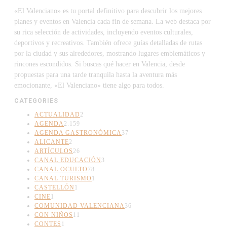
«El Valenciano» es tu portal definitivo para descubrir los mejores
planes y eventos en Valencia cada fin de semana. La web destaca por
su rica selección de actividades, incluyendo eventos culturales,
deportivos y recreativos. También ofrece guías detalladas de rutas
por la ciudad y sus alrededores, mostrando lugares emblemáticos y
rincones escondidos. Si buscas qué hacer en Valencia, desde
propuestas para una tarde tranquila hasta la aventura más
emocionante, «El Valenciano» tiene algo para todos.
CATEGORIES
ACTUALIDAD
2
AGENDA
2.159
AGENDA GASTRONÓMICA
37
ALICANTE
2
ARTÍCULOS
26
CANAL EDUCACIÓN
3
CANAL OCULTO
78
CANAL TURISMO
1
CASTELLÓN
1
CINE
1
COMUNIDAD VALENCIANA
36
CON NIÑOS
11
CONTES
1