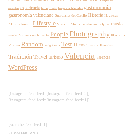
cultura valenciana
DANA
djs
Ediciones Llum de Lluna
espectáculo
gastronomía
experiencia
eventos
fallas
fiesta
fuegos artificiales
gastronomía valenciana
Historia
Guardianes del Castillo
Hogueras
Lifestyle
música
Alicante
horario
Masía del Vino
mercados municipales
Photography
People
música Valencia
nacho golfe
Pirotecnia
Random
Test
Theme
Vulcano
Roig Arena
tomates
Tomatina
Valencia
Tradición
Travel
turismo
València
WordPress
[instagram-feed feed=[instagram-feed feed=2]]
[instagram-feed feed=[instagram-feed feed=1]]
[youtube-feed feed=1]
EL VALENCIANO