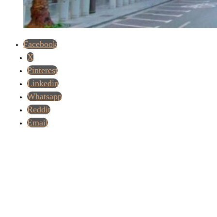
Facebook
X
Pinterest
Linkedin
Whatsapp
Reddit
Email