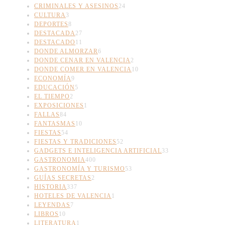
CRIMINALES Y ASESINOS
24
CULTURA
3
DEPORTES
8
DESTACADA
27
DESTACADO
11
DONDE ALMORZAR
6
DONDE CENAR EN VALENCIA
2
DONDE COMER EN VALENCIA
10
ECONOMÍA
9
EDUCACIÓN
5
EL TIEMPO
2
EXPOSICIONES
1
FALLAS
84
FANTASMAS
10
FIESTAS
54
FIESTAS Y TRADICIONES
52
GADGETS E INTELIGENCIA ARTIFICIAL
33
GASTRONOMIA
400
GASTRONOMÍA Y TURISMO
53
GUÍAS SECRETAS
2
HISTORIA
337
HOTELES DE VALENCIA
1
LEYENDAS
7
LIBROS
10
LITERATURA
1