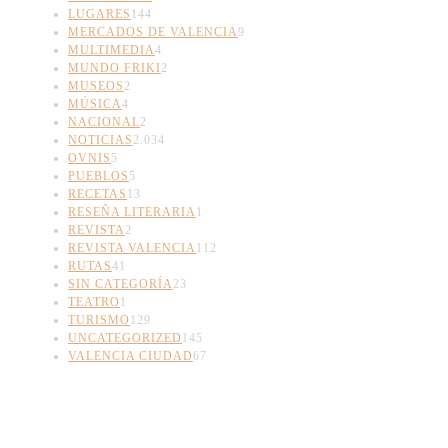
LUGARES
144
MERCADOS DE VALENCIA
9
MULTIMEDIA
4
MUNDO FRIKI
2
MUSEOS
2
MÚSICA
4
NACIONAL
2
NOTICIAS
2.034
OVNIS
5
PUEBLOS
5
RECETAS
13
RESEÑA LITERARIA
1
REVISTA
2
REVISTA VALENCIA
112
RUTAS
41
SIN CATEGORÍA
23
TEATRO
1
TURISMO
129
UNCATEGORIZED
145
VALENCIA CIUDAD
67