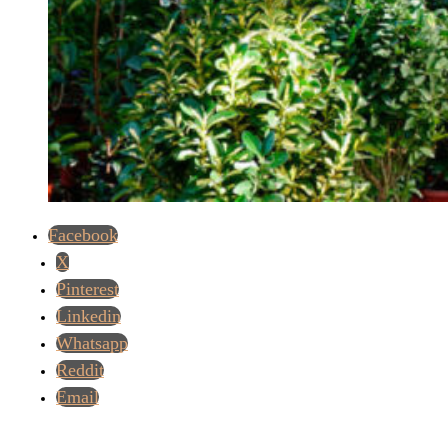
Facebook
X
Pinterest
Linkedin
Whatsapp
Reddit
Email