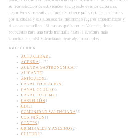
su rica selección de actividades, incluyendo eventos culturales,
deportivos y recreativos. También ofrece guías detalladas de rutas
por la ciudad y sus alrededores, mostrando lugares emblemáticos y
rincones escondidos. Si buscas qué hacer en Valencia, desde
propuestas para una tarde tranquila hasta la aventura más
emocionante, «El Valenciano» tiene algo para todos.
CATEGORIES
ACTUALIDAD
2
AGENDA
2.159
AGENDA GASTRONÓMICA
37
ALICANTE
2
ARTÍCULOS
26
CANAL EDUCACIÓN
3
CANAL OCULTO
78
CANAL TURISMO
1
CASTELLÓN
1
CINE
1
COMUNIDAD VALENCIANA
35
CON NIÑOS
11
CONTES
1
CRIMINALES Y ASESINOS
24
CULTURA
3