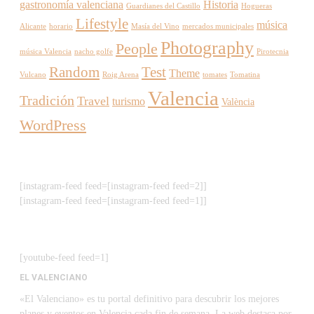
gastronomía valenciana
Historia
Guardianes del Castillo
Hogueras
Lifestyle
música
Alicante
horario
Masía del Vino
mercados municipales
Photography
People
música Valencia
nacho golfe
Pirotecnia
Random
Test
Theme
Vulcano
Roig Arena
tomates
Tomatina
Valencia
Tradición
Travel
turismo
València
WordPress
[instagram-feed feed=[instagram-feed feed=2]]
[instagram-feed feed=[instagram-feed feed=1]]
[youtube-feed feed=1]
EL VALENCIANO
«El Valenciano» es tu portal definitivo para descubrir los mejores
planes y eventos en Valencia cada fin de semana. La web destaca por