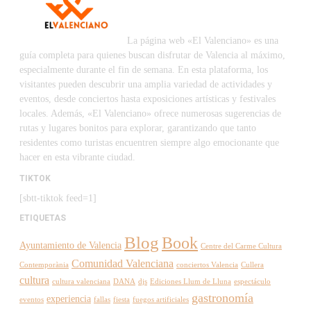
La página web «El Valenciano» es una
guía completa para quienes buscan disfrutar de Valencia al máximo,
especialmente durante el fin de semana. En esta plataforma, los
visitantes pueden descubrir una amplia variedad de actividades y
eventos, desde conciertos hasta exposiciones artísticas y festivales
locales. Además, «El Valenciano» ofrece numerosas sugerencias de
rutas y lugares bonitos para explorar, garantizando que tanto
residentes como turistas encuentren siempre algo emocionante que
hacer en esta vibrante ciudad.
TIKTOK
[sbtt-tiktok feed=1]
ETIQUETAS
Blog
Book
Ayuntamiento de Valencia
Centre del Carme Cultura
Comunidad Valenciana
Contemporània
conciertos Valencia
Cullera
cultura
cultura valenciana
DANA
djs
Ediciones Llum de Lluna
espectáculo
gastronomía
experiencia
eventos
fallas
fiesta
fuegos artificiales