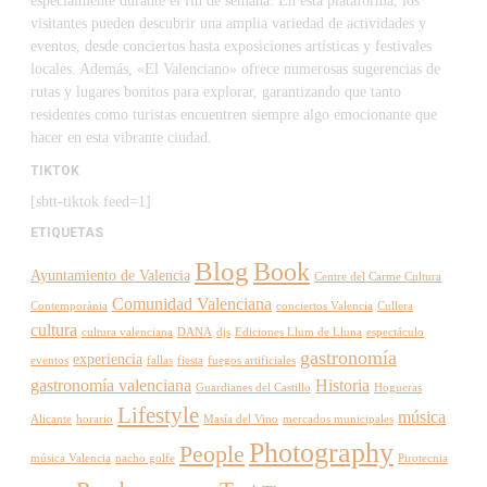
especialmente durante el fin de semana. En esta plataforma, los
visitantes pueden descubrir una amplia variedad de actividades y
eventos, desde conciertos hasta exposiciones artísticas y festivales
locales. Además, «El Valenciano» ofrece numerosas sugerencias de
rutas y lugares bonitos para explorar, garantizando que tanto
residentes como turistas encuentren siempre algo emocionante que
hacer en esta vibrante ciudad.
TIKTOK
[sbtt-tiktok feed=1]
ETIQUETAS
Blog
Book
Ayuntamiento de Valencia
Centre del Carme Cultura
Comunidad Valenciana
Contemporània
conciertos Valencia
Cullera
cultura
cultura valenciana
DANA
djs
Ediciones Llum de Lluna
espectáculo
gastronomía
experiencia
eventos
fallas
fiesta
fuegos artificiales
gastronomía valenciana
Historia
Guardianes del Castillo
Hogueras
Lifestyle
música
Alicante
horario
Masía del Vino
mercados municipales
Photography
People
música Valencia
nacho golfe
Pirotecnia