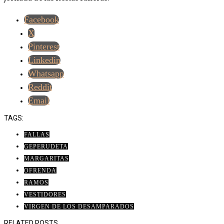
Facebook
X
Pinterest
Linkedin
Whatsapp
Reddit
Email
TAGS:
FALLAS
GEPERUDETA
MARGARITAS
OFRENDA
RAMOS
VESTIDORES
VIRGEN DE LOS DESAMPARADOS
RELATED POSTS