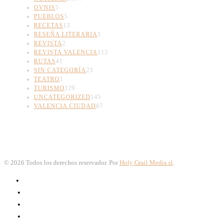
OVNIS
5
PUEBLOS
5
RECETAS
13
RESEÑA LITERARIA
1
REVISTA
2
REVISTA VALENCIA
112
RUTAS
41
SIN CATEGORÍA
23
TEATRO
1
TURISMO
129
UNCATEGORIZED
145
VALENCIA CIUDAD
67
©
2026
Todos los derechos reservador. Por
Holy Grail Media sl
.