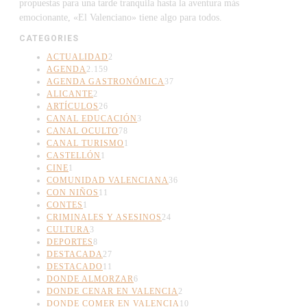
propuestas para una tarde tranquila hasta la aventura más
emocionante, «El Valenciano» tiene algo para todos.
CATEGORIES
ACTUALIDAD
2
AGENDA
2.159
AGENDA GASTRONÓMICA
37
ALICANTE
2
ARTÍCULOS
26
CANAL EDUCACIÓN
3
CANAL OCULTO
78
CANAL TURISMO
1
CASTELLÓN
1
CINE
1
COMUNIDAD VALENCIANA
36
CON NIÑOS
11
CONTES
1
CRIMINALES Y ASESINOS
24
CULTURA
3
DEPORTES
8
DESTACADA
27
DESTACADO
11
DONDE ALMORZAR
6
DONDE CENAR EN VALENCIA
2
DONDE COMER EN VALENCIA
10