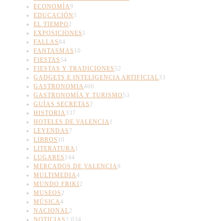
ECONOMÍA
9
EDUCACIÓN
5
EL TIEMPO
2
EXPOSICIONES
1
FALLAS
84
FANTASMAS
10
FIESTAS
54
FIESTAS Y TRADICIONES
52
GADGETS E INTELIGENCIA ARTIFICIAL
33
GASTRONOMIA
400
GASTRONOMÍA Y TURISMO
53
GUÍAS SECRETAS
2
HISTORIA
337
HOTELES DE VALENCIA
1
LEYENDAS
7
LIBROS
10
LITERATURA
1
LUGARES
144
MERCADOS DE VALENCIA
9
MULTIMEDIA
4
MUNDO FRIKI
2
MUSEOS
2
MÚSICA
4
NACIONAL
2
NOTICIAS
2.034