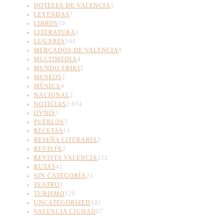
HOTELES DE VALENCIA
1
LEYENDAS
7
LIBROS
10
LITERATURA
1
LUGARES
144
MERCADOS DE VALENCIA
9
MULTIMEDIA
4
MUNDO FRIKI
2
MUSEOS
2
MÚSICA
4
NACIONAL
2
NOTICIAS
2.034
OVNIS
5
PUEBLOS
5
RECETAS
13
RESEÑA LITERARIA
1
REVISTA
2
REVISTA VALENCIA
112
RUTAS
41
SIN CATEGORÍA
23
TEATRO
1
TURISMO
129
UNCATEGORIZED
145
VALENCIA CIUDAD
67