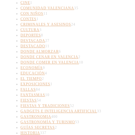
CINE
1
COMUNIDAD VALENCIANA
35
CON NIÑOS
11
CONTES
1
CRIMINALES Y ASESINOS
24
CULTURA
3
DEPORTES
8
DESTACADA
27
DESTACADO
11
DONDE ALMORZAR
6
DONDE CENAR EN VALENCIA
2
DONDE COMER EN VALENCIA
10
ECONOMÍA
9
EDUCACIÓN
4
EL TIEMPO
2
EXPOSICIONES
1
FALLAS
84
FANTASMAS
10
FIESTAS
54
FIESTAS Y TRADICIONES
52
GADGETS E INTELIGENCIA ARTIFICIAL
33
GASTRONOMIA
400
GASTRONOMÍA Y TURISMO
53
GUÍAS SECRETAS
2
HISTORIA
337