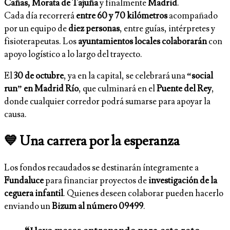
Cañas, Morata de Tajuña
y finalmente
Madrid
.
Cada día recorrerá
entre 60 y 70 kilómetros
acompañado
por un equipo de
diez personas
, entre guías, intérpretes y
fisioterapeutas. Los
ayuntamientos locales colaborarán
con
apoyo logístico a lo largo del trayecto.
El
30 de octubre
, ya en la capital, se celebrará una
“social
run” en Madrid Río
, que culminará en el
Puente del Rey
,
donde cualquier corredor podrá sumarse para apoyar la
causa.
💙 Una carrera por la esperanza
Los fondos recaudados se destinarán íntegramente a
Fundaluce
para financiar proyectos de
investigación de la
ceguera infantil
. Quienes deseen colaborar pueden hacerlo
enviando un
Bizum al número 09499
.
“Llevo meses entrenando para este reto.