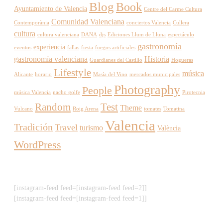
Blog
Book
Ayuntamiento de Valencia
Centre del Carme Cultura
Comunidad Valenciana
Contemporània
conciertos Valencia
Cullera
cultura
cultura valenciana
DANA
djs
Ediciones Llum de Lluna
espectáculo
gastronomía
experiencia
eventos
fallas
fiesta
fuegos artificiales
gastronomía valenciana
Historia
Guardianes del Castillo
Hogueras
Lifestyle
música
Alicante
horario
Masía del Vino
mercados municipales
Photography
People
música Valencia
nacho golfe
Pirotecnia
Random
Test
Theme
Vulcano
Roig Arena
tomates
Tomatina
Valencia
Tradición
Travel
turismo
València
WordPress
[instagram-feed feed=[instagram-feed feed=2]]
[instagram-feed feed=[instagram-feed feed=1]]