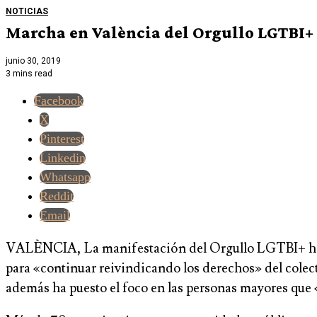
NOTICIAS
Marcha en València del Orgullo LGTBI+ p
junio 30, 2019
3 mins read
Facebook
X
Pinterest
Linkedin
Whatsapp
Reddit
Email
VALÈNCIA, La manifestación del Orgullo LGTBI+ ha lle
para «continuar reivindicando los derechos» del colect
además ha puesto el foco en las personas mayores que «