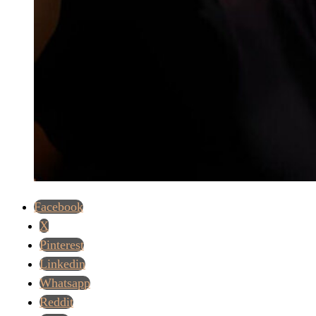
Facebook
X
Pinterest
Linkedin
Whatsapp
Reddit