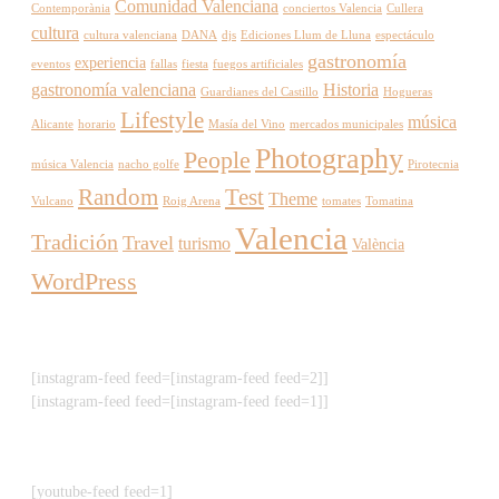
Comunidad Valenciana
Contemporània
conciertos Valencia
Cullera
cultura
cultura valenciana
DANA
djs
Ediciones Llum de Lluna
espectáculo
gastronomía
experiencia
eventos
fallas
fiesta
fuegos artificiales
gastronomía valenciana
Historia
Guardianes del Castillo
Hogueras
Lifestyle
música
Alicante
horario
Masía del Vino
mercados municipales
Photography
People
música Valencia
nacho golfe
Pirotecnia
Random
Test
Theme
Vulcano
Roig Arena
tomates
Tomatina
Valencia
Tradición
Travel
turismo
València
WordPress
[instagram-feed feed=[instagram-feed feed=2]]
[instagram-feed feed=[instagram-feed feed=1]]
[youtube-feed feed=1]