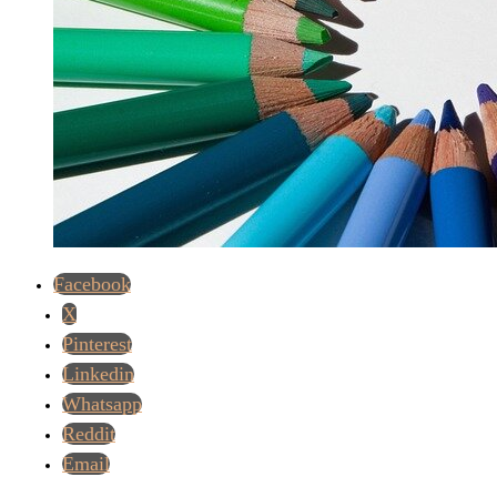
Facebook
X
Pinterest
Linkedin
Whatsapp
Reddit
Email