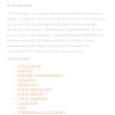
EL VALENCIANO
«El Valenciano» es tu portal definitivo para descubrir los mejores
planes y eventos en Valencia cada fin de semana. La web destaca por
su rica selección de actividades, incluyendo eventos culturales,
deportivos y recreativos. También ofrece guías detalladas de rutas
por la ciudad y sus alrededores, mostrando lugares emblemáticos y
rincones escondidos. Si buscas qué hacer en Valencia, desde
propuestas para una tarde tranquila hasta la aventura más
emocionante, «El Valenciano» tiene algo para todos.
CATEGORIES
ACTUALIDAD
2
AGENDA
2.159
AGENDA GASTRONÓMICA
37
ALICANTE
2
ARTÍCULOS
26
CANAL EDUCACIÓN
3
CANAL OCULTO
78
CANAL TURISMO
1
CASTELLÓN
1
CINE
1
COMUNIDAD VALENCIANA
36