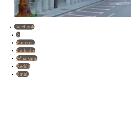
Facebook
X
Pinterest
Linkedin
Whatsapp
Reddit
Email