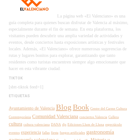
La página web «El Valenciano» es una
guía completa para quienes buscan disfrutar de Valencia al máximo,
especialmente durante el fin de semana. En esta plataforma, los
visitantes pueden descubrir una amplia variedad de actividades y
eventos, desde conciertos hasta exposiciones artísticas y festivales
locales. Además, «El Valenciano» ofrece numerosas sugerencias de
rutas y lugares bonitos para explorar, garantizando que tanto
residentes como turistas encuentren siempre algo emocionante que
hacer en esta vibrante ciudad.
TIKTOK
[sbtt-tiktok feed=1]
ETIQUETAS
Blog
Book
Ayuntamiento de Valencia
Centre del Carme Cultura
Comunidad Valenciana
Contemporània
conciertos Valencia
Cullera
cultura
cultura valenciana
DANA
djs
Ediciones Llum de Lluna
espectáculo
gastronomía
experiencia
eventos
fallas
fiesta
fuegos artificiales
gastronomía valenciana
Historia