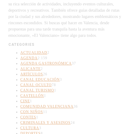
su rica selección de actividades, incluyendo eventos culturales,
deportivos y recreativos. También ofrece guías detalladas de rutas
por la ciudad y sus alrededores, mostrando lugares emblemáticos y
rincones escondidos. Si buscas qué hacer en Valencia, desde
propuestas para una tarde tranquila hasta la aventura más
emocionante, «El Valenciano» tiene algo para todos.
CATEGORIES
ACTUALIDAD
2
AGENDA
2.159
AGENDA GASTRONÓMICA
37
ALICANTE
2
ARTÍCULOS
26
CANAL EDUCACIÓN
3
CANAL OCULTO
78
CANAL TURISMO
1
CASTELLÓN
1
CINE
1
COMUNIDAD VALENCIANA
36
CON NIÑOS
11
CONTES
1
CRIMINALES Y ASESINOS
24
CULTURA
3
DEPORTES
8