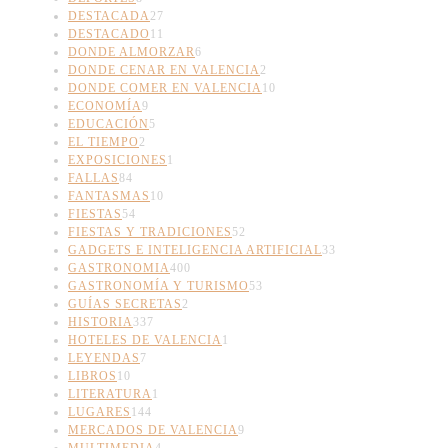
DESTACADA
27
DESTACADO
11
DONDE ALMORZAR
6
DONDE CENAR EN VALENCIA
2
DONDE COMER EN VALENCIA
10
ECONOMÍA
9
EDUCACIÓN
5
EL TIEMPO
2
EXPOSICIONES
1
FALLAS
84
FANTASMAS
10
FIESTAS
54
FIESTAS Y TRADICIONES
52
GADGETS E INTELIGENCIA ARTIFICIAL
33
GASTRONOMIA
400
GASTRONOMÍA Y TURISMO
53
GUÍAS SECRETAS
2
HISTORIA
337
HOTELES DE VALENCIA
1
LEYENDAS
7
LIBROS
10
LITERATURA
1
LUGARES
144
MERCADOS DE VALENCIA
9
MULTIMEDIA
4