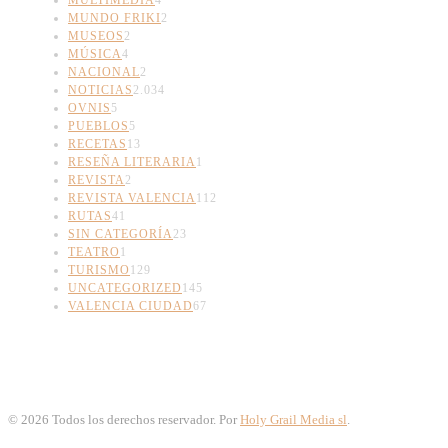
MUNDO FRIKI
2
MUSEOS
2
MÚSICA
4
NACIONAL
2
NOTICIAS
2.034
OVNIS
5
PUEBLOS
5
RECETAS
13
RESEÑA LITERARIA
1
REVISTA
2
REVISTA VALENCIA
112
RUTAS
41
SIN CATEGORÍA
23
TEATRO
1
TURISMO
129
UNCATEGORIZED
145
VALENCIA CIUDAD
67
©
2026
Todos los derechos reservador. Por
Holy Grail Media sl
.