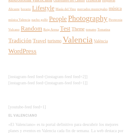
Guardianes del Castillo
Hogueras
Lifestyle
música
Alicante
horario
Masía del Vino
mercados municipales
Photography
People
música Valencia
nacho golfe
Pirotecnia
Random
Test
Theme
Vulcano
Roig Arena
tomates
Tomatina
Valencia
Tradición
Travel
turismo
València
WordPress
[instagram-feed feed=[instagram-feed feed=2]]
[instagram-feed feed=[instagram-feed feed=1]]
[youtube-feed feed=1]
EL VALENCIANO
«El Valenciano» es tu portal definitivo para descubrir los mejores
planes y eventos en Valencia cada fin de semana. La web destaca por